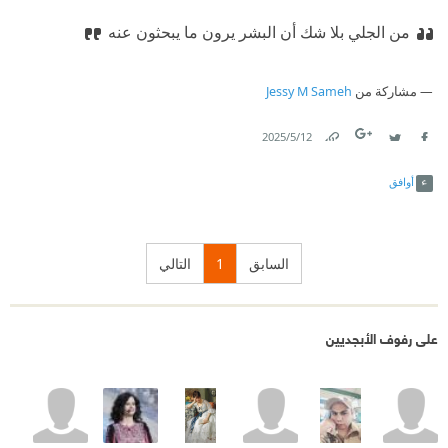
من الجلي بلا شك أن البشر يرون ما يبحثون عنه
مشاركة من
Jessy M Sameh
12‏/5‏/2025
Link
Twitter
Facebook
أوافق
السابق
1
التالي
على رفوف الأبجديين