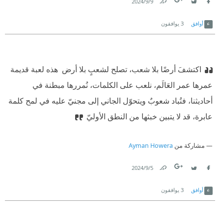
9‏/9‏/2024
Link
Twitter
Facebook
أوافق
3
يوافقون
اكتشفَ أرضًا بلا شعب، تصلح لشعبٍ بلا أرض ‫ هذه لعبة قديمة
عمرها عمر العَالَم، نلعب على الكلمات، نُمررها مبطنة في
أحاديثنا، فتُباد شعوبٌ ويتحوّل الجاني إلى مجنيّ عليه في لمح كلمة
عابرة، قد لا يتبين خبثها من النطق الأوليّ
مشاركة من
Ayman Howera
5‏/9‏/2024
Link
Twitter
Facebook
أوافق
3
يوافقون