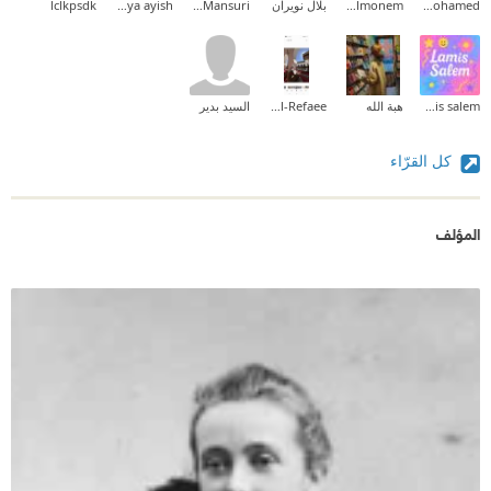
amr mohamed
Waled Abd Elmonem
بلال نويران
Enas Al-Mansuri
samya ayish
lclkpsdk
lamis salem
هبة الله
Fatma Al-Refaee
السيد بدير
كل القرّاء
المؤلف