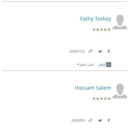
Fathy Torkey
.
6‏/11‏/2024
Link
Twitter
Facebook
أوافق
اضف تعليق
Hossam Salem
.
8‏/9‏/2024
Link
Twitter
Facebook