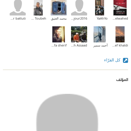
Mohamed Abdelwahed
YaAhYo
marojour2016
محمد العتيق
Maram Abu Toubeh
maher battuti
Asef khaldi
أحمد سمير
Mamdouh Assaad
mostafa sherif
كل القرّاء
المؤلف