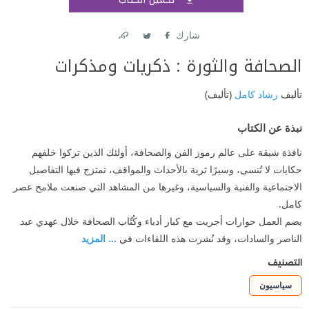
اشتر
شارك
Link
Twitter
Facebook
الصحافة والثورة : ذكريات ومذكرات
تأليف
رشاد كامل
(تأليف)
نبذة عن الكتاب
نافذة شيقة على عالم رموز الفن والصحافة، أولئك الذين تركوا خلفهم
حكايات لا تُنسى، وسيرًا ثرية بالأحداث والمواقف، تمتزج فيها التفاصيل
الاجتماعية والفنية والسياسية، وغيرها من المشاهد التي صنعت ملامح عصر
كامل.
يضم العمل حوارات أجريت مع كبار أدباء وكُتّاب الصحافة خلال عهدي عبد
الناصر والسادات، وقد نُشرت هذه اللقاءات في
... المزيد
التصنيف
سياسيون