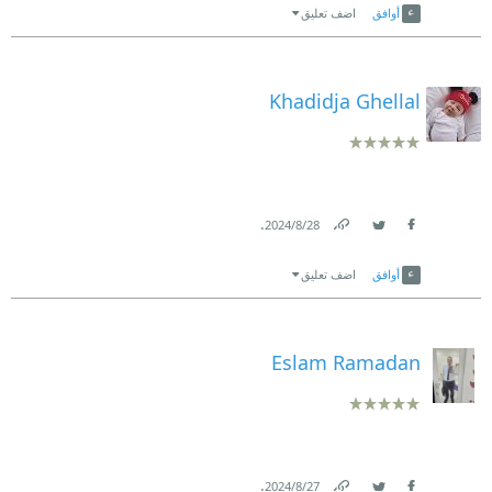
أوافق
اضف تعليق
Khadidja Ghellal
.
28‏/8‏/2024
Link
Twitter
Facebook
أوافق
اضف تعليق
Eslam Ramadan
.
27‏/8‏/2024