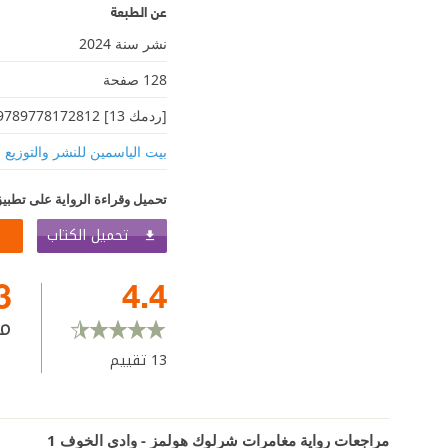
عن الطبعة
نشر سنة 2024
128 صفحة
[ردمك 13] 9789778172812
بيت الياسمين للنشر والتوزيع
تحميل وقراءة الرواية على تطبيق
تحميل الكتاب
3
4.4
م
13
تقييم
مراجعات رواية مغامرات شرلوك هولمز - وادي الخوف 1