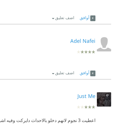
أوافق
اضف تعليق
Adel Nafei
أوافق
اضف تعليق
Just Me
اعطيت 3 نجوم لانهم دخلو بالاحداث دايركت وفيه اشياء مب واضحه بالروايه