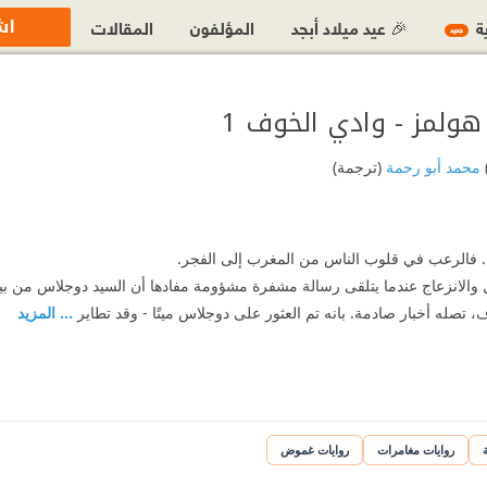
اش
ية
🎉 عيد ميلاد أبجد
المؤلفون
المقالات
جديد
ولمز - وادي الخوف 1
محمد أبو رحمة
(ترجمة)
. فالرعب في قلوب الناس من المغرب إلى الفجر.
والانزعاج عندما يتلقى رسالة مشفرة مشؤومة مفادها أن السيد دوجلاس من 
تصله أخبار صادمة. بانه تم العثور على دوجلاس ميتًا - وقد تطاير
... المزيد
روايات مغامرات
روايات غموض