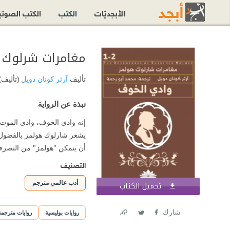
الأبجديّات
الكتب
الكتب الصوت
مغامرات شرلوك ه
تأليف
آرثر كونان دويل
(تأليف)
نبذة عن الرواية
إنه وادي الخوف، وادي الموت
يشعر شارلوك هولمز بالفضول 
أن يتمكن "هولمز" من التصرف، 
التصنيف
أدب عالمي مترجم
تحميل الكتاب
اشترك الآن
شارك
روايات بوليسية
روايات مترجمة
Link
Twitter
Facebook