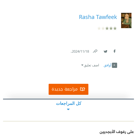
Rasha Tawfeek
.
18‏/11‏/2024
Link
Twitter
Facebook
أوافق
اضف تعليق
مراجعة جديدة
كل المراجعات
على رفوف الأبجديين