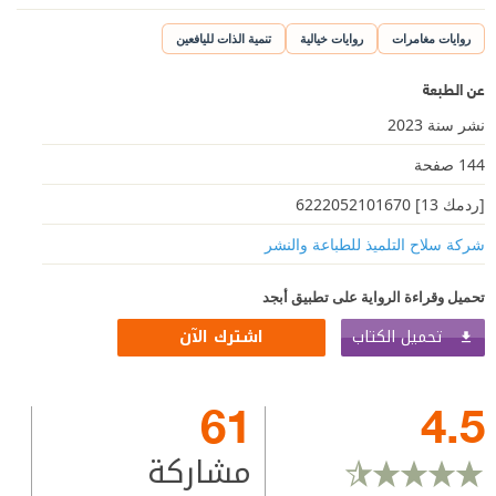
روايات مغامرات
روايات خيالية
تنمية الذات لليافعين
عن الطبعة
نشر سنة 2023
144 صفحة
[ردمك 13] 6222052101670
شركة سلاح التلميذ للطباعة والنشر
تحميل وقراءة الرواية على تطبيق أبجد
تحميل الكتاب
اشترك الآن
61
4.5
مشاركة