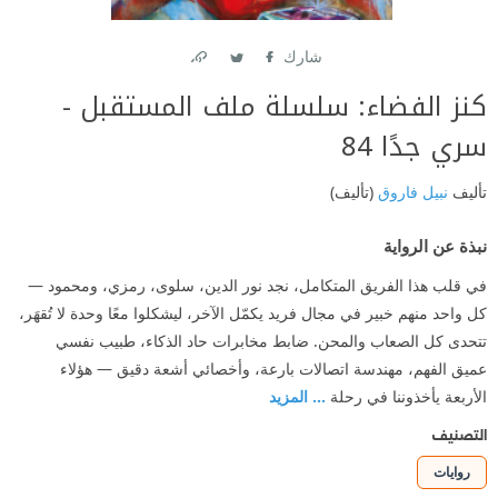
شارك
Link
Twitter
Facebook
كنز الفضاء: سلسلة ملف المستقبل -
سري جدًا 84
تأليف
نبيل فاروق
(تأليف)
نبذة عن الرواية
في قلب هذا الفريق المتكامل، نجد نور الدين، سلوى، رمزي، ومحمود —
كل واحد منهم خبير في مجال فريد يكمّل الآخر، ليشكلوا معًا وحدة لا تُقهَر،
تتحدى كل الصعاب والمحن. ضابط مخابرات حاد الذكاء، طبيب نفسي
عميق الفهم، مهندسة اتصالات بارعة، وأخصائي أشعة دقيق — هؤلاء
الأربعة يأخذوننا في رحلة
... المزيد
التصنيف
روايات