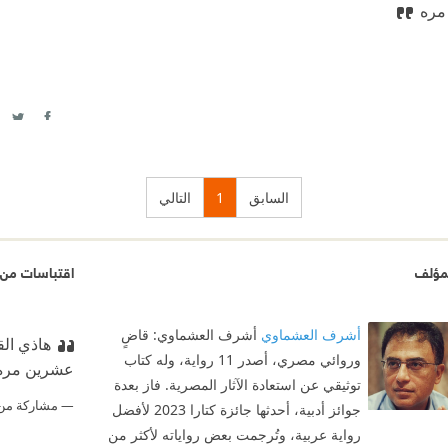
مره
itter
acebook
السابق
1
التالي
مؤلف
اقتباسات من 
أشرف العشماوي
أشرف العشماوي: قاضٍ
هاذي الق
وروائي مصري، أصدر 11 رواية، وله كتاب
عشرين مره
توثيقي عن استعادة الآثار المصرية. فاز بعدة
مشاركة من
جوائز أدبية، أحدثها جائزة كتارا 2023 لأفضل
رواية عربية، وتُرجمت بعض رواياته لأكثر من