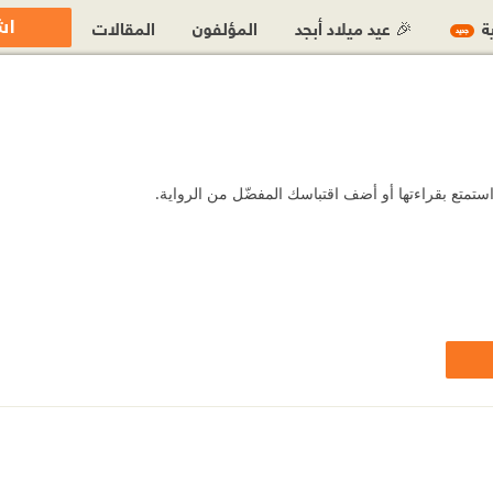
اش
ية
🎉 عيد ميلاد أبجد
المؤلفون
المقالات
جديد
ستمتع بقراءتها أو أضف اقتباسك المفضّل من الرواية.