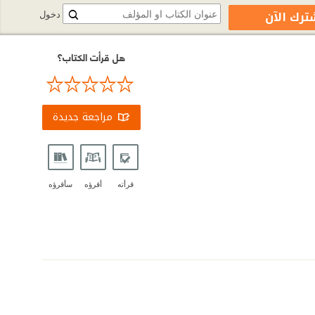
ترك الآن
دخول
هل قرأت الكتاب؟
مراجعة جديدة
قرأته
أقرؤه
سأقرؤه