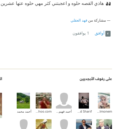
هاذي القصه حلوه و اعجبتني كثر مهي حلوه عتها عشرين 
مشاركة من
فهد العقلي
أوافق
1
يوافقون
على رفوف الأبجديين
ال
Waled Abd Elmonem
Mohamed Khaled Sharif
أحمد فهيم القاضى
mohamedabdallah83@yahoo.com
أحمد محمد