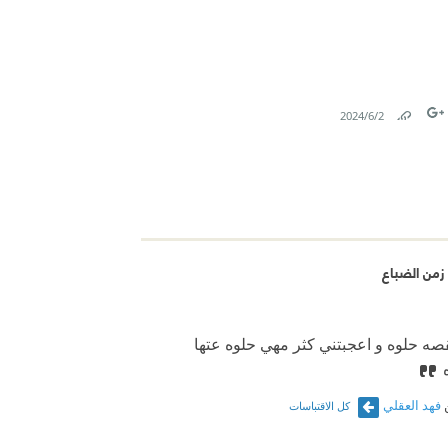
2‏/6‏/2024
Link
Tw
F
زمن الضباع
صه حلوه و اعجبتني كثر مهي حلوه عتها
فهد العقلي
كل الاقتباسات