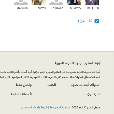
kh2060n
Hala Ghattas
Maha Diwan
Mina Mamdouh Ramzy
Ahmed Essam EL Din
كل القرّاء
أبجد
: أسلوب جديد للقراءة العربية
أبجد هو تطبيق القراءة رقم واحد في العالم العربي. تضم مكتبة أبجد أحدث وأهم الكتب والروايات
المجالات، مثل الروايات والقصص، كتب الأدب، الكتب التاريخية، الكتب السياسية، كتب المال 
اشتراك أبجد بلا حدود
الكتب
تواصل معنا
المؤلفون
الأسئلة الشائعة
حقوق الطبع © أبجد 2026
|
سياسة الخصوصيّة
|
شروط وأحكام الاستخدام