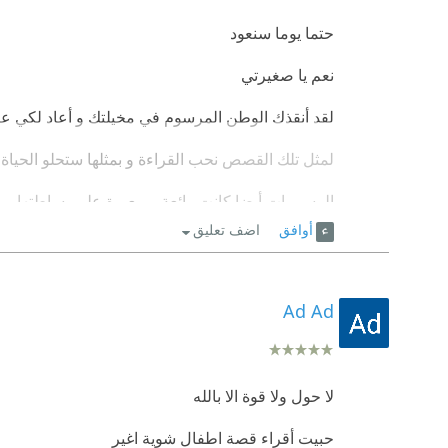
حتما يوما سنعود
نعم يا صغيرتي
لقد أنقذك الوطن المرسوم في مخيلتك و أعاد لكي ع
لمثل تلك القصص نحب القراءة و بمثلها ستحلو الحياة ي
الرسومات أيضا كانت رائعة و معبرة على بساطتها
أوافق
اضف تعليق
يبدو أنني سأبحث عن باقي ما كتبت ماريا دعدوش من ح
شيء من الأدب
Ad Ad
لا حول ولا قوة الا بالله
حبيت أقراء قصة اطفال شوية اغير