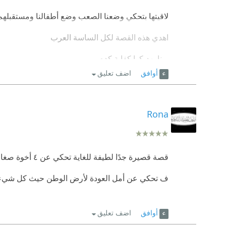
لاقيتها بتحكي وضعنا الصعب وضع أطفالنا ومستقبلهم
اهدي هذه القصة لكل الساسة العرب
ربنا بهديكوا كفاية كده
أوافق
اضف تعليق
Rona
قصة قصيرة جدًا لطيفة للغاية تحكي عن ٤ أخوة صغار من النازيحين للمخيمات بعدما فقدوا و الديهم في قصف على منزلهم
ف تحكي عن أمل العودة لأرض الوطن حيث كل شيء
أوافق
اضف تعليق