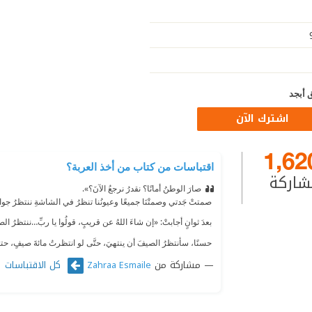
 أبجد
اشترك الآن
1,62
اقتباسات من كتاب من أخذ العربة؟
شاركة
صارَ الوطنُ أمانًا؟ نقدرُ نرجعُ الآنَ؟».
‫ صمتتْ جَدتي وصمتْنَا جميعًا وعيونُنا تنظرُ في الشاشةِ ننتظرُ جوابَ
‫ بعدَ ثوانٍ أجابتْ: «إن شاءَ اللهُ عن قريبٍ، قولُوا يا ربِّ…ننتظرُ الص
‫ حسنًا، سأنتظرُ الصيفَ أن ينتهيَ، حتَّى لو انتظرتُ مائةَ صيفٍ، حتمً
مشاركة من
كل الاقتباسات
Zahraa Esmaile