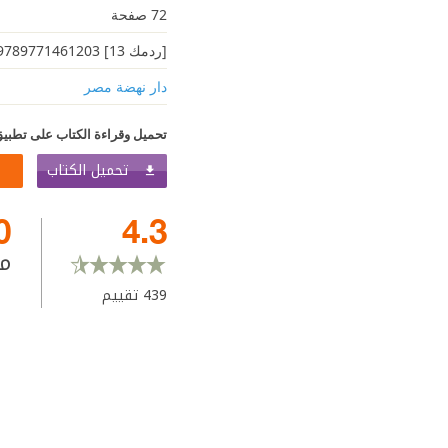
72 صفحة
[ردمك 13] 9789771461203
دار نهضة مصر
تحميل وقراءة الكتاب على تطبيق
تحميل الكتاب
0
4.3
م
439
تقييم