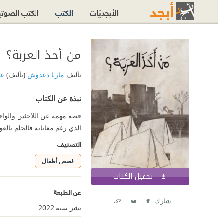
الأبجديّات
الكتب
الكتب الصوت
من أخذ العربة؟
تأليف
ماريا دعدوش
(تأليف)
عب
نبذة عن الكتاب
قصة مهمة عن اللاجئين والواق
الذي رغم معاناته فالحلم با
التصنيف
قصص أطفال
تحميل الكتاب
اشترك الآن
عن الطبعة
شارك
نشر سنة 2022
Link
Twitter
Facebook