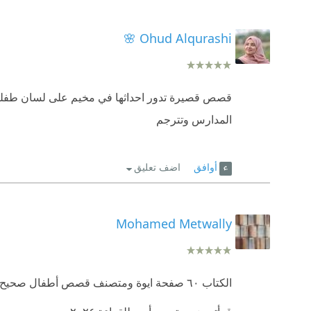
Ohud Alqurashi 🌸
قصص قصيرة تدور احداثها في مخيم على لسان طفلة ذكي
المدارس وتترجم
أوافق
اضف تعليق
Mohamed Metwally
الكتاب ٦٠ صفحة ايوة ومتصنف قصص أطفال صحيح، لكن كم الوجع اللي يطلع منه متكفيهوش مجلدات.