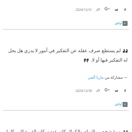
31‏/12‏/2024
Link
Twitter
Facebook
أوافق
لم يستطع صرف عقله عن التفكير في أمور لا يدري هل يحل
له التفكير فيها أو لا.
مشاركة من
ماريا ألفي
30‏/12‏/2024
Link
Twitter
Facebook
أوافق
١٠٠ شخص، بالتمام والكمال كان عدد سكان القرية التي كلما