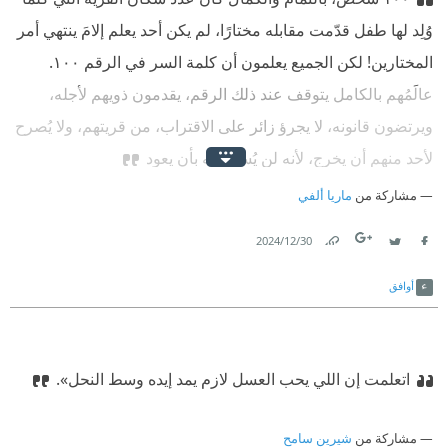
وُلِد لها طفل قدّمت مقابله مختارًا، لم يكن أحد يعلم إلامَ ينتهي أمر
المختارين! لكن الجميع يعلمون أن كلمة السر في الرقم ١٠٠.
عالَمُهم بالكامل يتوقف عند ذلك الرقم، يقدمون ذويهم لأجله،
ويرتضون قانونه، لا يجرؤ زائر على الاقتراب، من قريتهم، ولا يُصرح
لأحد منهم أن يخرج، لأنه لن يُسمح له بأن يعود
مشاركة من
ماريا ألفي
30‏/12‏/2024
Link
Twitter
Facebook
أوافق
اتعلمت إن اللي يحب العسل لازم يمد إيده وسط النحل».
مشاركة من
شيرين سامح