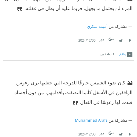
المرء لن يحتمل ما يجهل، فربما عليه أن يظل في غفلته.
مشاركة من
أميمة شكري
30‏/12‏/2024
Link
Twitter
Facebook
أوافق
1
يوافقون
كان ضوء الشمس حارقًا للدرجة التي جعلتها ترى رءوس
الواقفين في الأسفل كأنما التصقت بأقدامهم، من دون أجساد،
فبدت لها رءوسًا في النعال
مشاركة من
Muhammad Arafa
30‏/12‏/2024