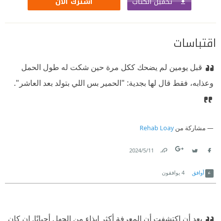
تحميل الكتاب
اشترك الآن
اقتباسات
قبل يومين لم يضحك ككل مرة حين شكت له طول الحمل
وعذابه، فقط قال لها بجدية: "الحمير بس اللي بتولد بعد العاشر".
مشاركة من
Rehab Loay
11‏/5‏/2024
Link
Twitter
Facebook
أوافق
4
يوافقون
بعد أن اكتشفت أن المعرفة أكثر إيذاء من الجهل أحيانًا. إن كان