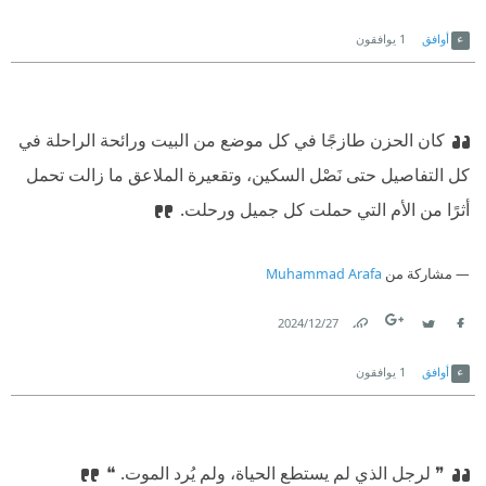
Link
Twitter
Facebook
أوافق
1
يوافقون
كان الحزن طازجًا في كل موضع من البيت ورائحة الراحلة في
كل التفاصيل حتى نَصْل السكين، وتقعيرة الملاعق ما زالت تحمل
أثرًا من الأم التي حملت كل جميل ورحلت.
مشاركة من
Muhammad Arafa
27‏/12‏/2024
Link
Twitter
Facebook
أوافق
1
يوافقون
❞ لرجل الذي لم يستطع الحياة، ولم يُرد الموت. ❝