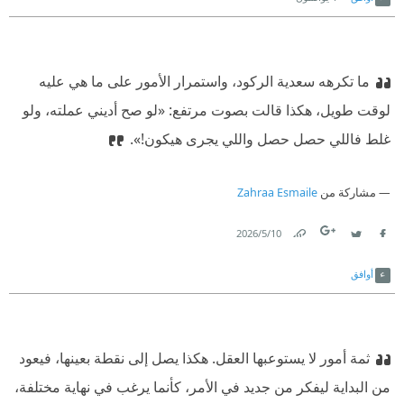
ما تكرهه سعدية الركود، واستمرار الأمور على ما هي عليه
لوقت طويل، هكذا قالت بصوت مرتفع: «لو صح أديني عملته، ولو
غلط فاللي حصل حصل واللي يجرى هيكون!».
مشاركة من
Zahraa Esmaile
10‏/5‏/2026
Link
Twitter
Facebook
أوافق
ثمة أمور لا يستوعبها العقل. هكذا يصل إلى نقطة بعينها، فيعود
من البداية ليفكر من جديد في الأمر، كأنما يرغب في نهاية مختلفة،