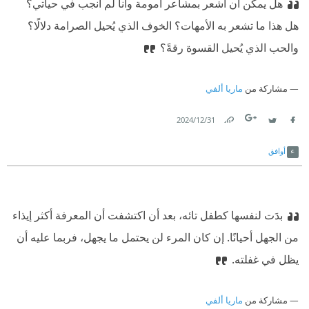
هل يمكن أن أشعر بمشاعر أمومة وأنا لم أنجب في حياتي؟
هل هذا ما تشعر به الأمهات؟ الخوف الذي يُحيل الصرامة دلالًا؟
والحب الذي يُحيل القسوة رقةً؟
مشاركة من
ماريا ألفي
31‏/12‏/2024
Link
Twitter
Facebook
أوافق
بدَت لنفسها كطفل تائه، بعد أن اكتشفت أن المعرفة أكثر إيذاء
من الجهل أحيانًا. إن كان المرء لن يحتمل ما يجهل، فربما عليه أن
يظل في غفلته.
مشاركة من
ماريا ألفي