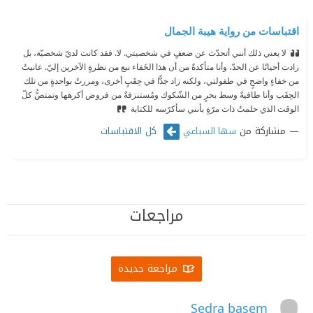
اقتباسات من رواية هيبة الجمال
لا يعني ذلك أنني أتحدّث عن ضعفٍ في شخصيتي. لا. فقد كانت لديّ شخصيّة، بل
زادت أحيانًا عن الحدّ، وأنا متأكدةٌ من أن هذا الخَفاء نبع من نظرةٍ الآخرين إليّ.
‫ عانيتُ
من خفاءٍ واضحٍ في طفولتي، ولكنه زاد جدًّا في حِقَبٍ أخرى، ومررتُ بواحدةٍ من تلك
الحِقَب وأنا طافيةٌ وسط بحرٍ من الشّكوك ومُستنزفةٌ من فروض أكرهها وتمتصُّ كلّ
الوقت الذي حلمتُ ذات مرّةٍ بأنني سأكرّسه للكتابة
مشاركة من
كل الاقتباسات
سها السباعي
مراجعات
مراجعة جديدة
Sedra basem