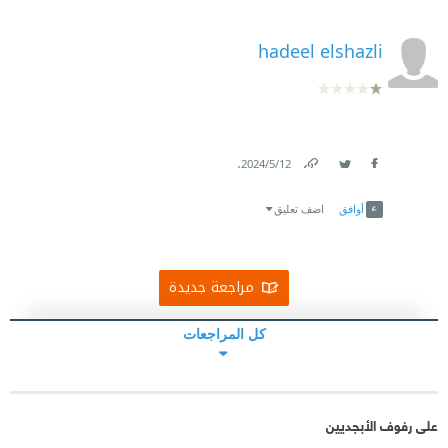
hadeel elshazli
.
12‏/5‏/2024
Link
Twitter
Facebook
أوافق
اضف تعليق
مراجعة جديدة
كل المراجعات
على رفوف الأبجديين