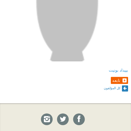
بييداد بونيت
تابعه
كل المؤلفون