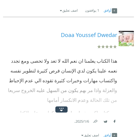
Link
Twitter
Facebook
أوافق
1
يوافقون
اضف تعليق
Doaa Youssef Dwedar
هذا الكتاب يعلمنا ان نعم الله لا تعد ولا تحصى ومع تجدد
نعمه علينا يكون لدي الإنسان فرص كثيرة لتطوير نفسه
واكتساب مهارات وخبرات كثيرة تقوده الي عدم الإحباط
والعزلة واذا مر بهم يكون من السهل عليه الخروج سريعا
من تلك الحالة وعدم الانكسار أمامها
بجد كتاب اكيد مفيدا جدا وقيم شكرا بجد علي الكتاب
.
6‏/1‏/2025
الأكثر من رائع بمعني الكلمة
Link
Twitter
Facebook
أوافق
اضف تعليق