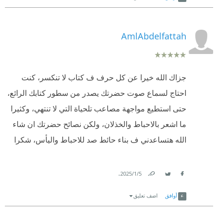
AmlAbdelfattah
جزاك الله خيرا عن كل حرف ف كتاب لا تنكسر، كنت
احتاج لسماع صوت حضرتك يصدر من سطور كتابك الرائع،
حتى استطيع مواجهة مصاعب تلحياة التي لا تنتهي، وكثيرا
ما اشعر بالاحباط والخذلان، ولكن نصائح حضرتك ان شاء
الله هتساعدني ف بناء حائط صد للاحباط واليأس، شكرا
.
5‏/1‏/2025
Link
Twitter
Facebook
أوافق
اضف تعليق