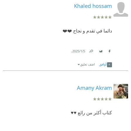
Khaled hossam
دائما في تقدم و نجاح ❤️❤️
.
5‏/1‏/2025
Link
Twitter
Facebook
أوافق
اضف تعليق
Amany Akram
كتاب أكثر من رائع ♥️♥️