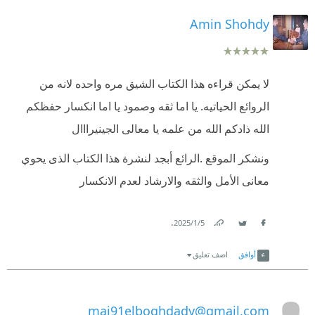
Amin Shohdy
لا يمكن قراءه هذا الكتاب الشيق مره واحده لانه من
الروائع الحياتيه. يا اما ثقه وصمود يا اما انكسار حفظكم
الله ذادكم الله من علمه يا معالى الجينيرااال
ونشكر الموقع .الرائع أبجد لنشرة هذا الكتاب الذى يحوي
معانى الأمل والثقه والارشاد لعدم الانكسار
.
5‏/1‏/2025
Link
Twitter
Facebook
أوافق
اضف تعليق
mai91elboghdady@gmail.com