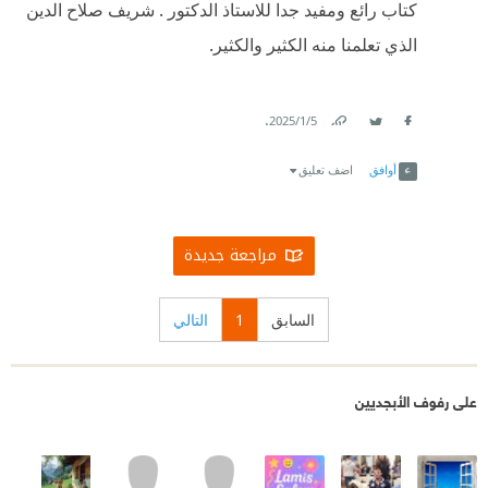
كتاب رائع ومفيد جدا للاستاذ الدكتور . شريف صلاح الدين
الذي تعلمنا منه الكثير والكثير.
.
5‏/1‏/2025
Link
Twitter
Facebook
أوافق
اضف تعليق
مراجعة جديدة
السابق
1
التالي
على رفوف الأبجديين