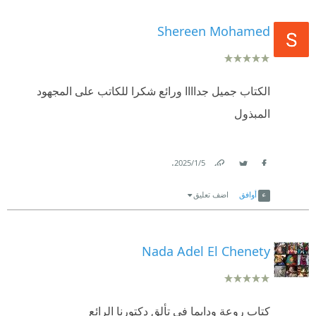
Shereen Mohamed
الكتاب جميل جداااا ورائع شكرا للكاتب على المجهود
المبذول
.
5‏/1‏/2025
Link
Twitter
Facebook
أوافق
اضف تعليق
Nada Adel El Chenety
كتاب روعة ودايما في تألق دكتورنا الرائع