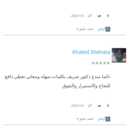
.
5‏/1‏/2025
Link
Twitter
Facebook
أوافق
اضف تعليق
Khaled Shehata
دائما مبدع دكتور شريف بكلمات سهله ومعاني تعطي دافع
للنجاح والاستمرار والتفوق
.
6‏/1‏/2025
Link
Twitter
Facebook
أوافق
اضف تعليق