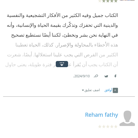
الكتاب جميل وفيه الكثير من الأفكار التشجيعية والنفسية
والدينية التي تحفزك وتذكّرك بقيمة الحياة والإنسانية، وأنه
في النهاية نحن بشر ونخطئ، لكننا أيضًا نستطيع تصحيح
هذه الأخطاء بالمحاولة والإصرار. كذلك، الحياة تعطينا
الكثير من الفرص التي يجب علينا استغلالها. أيضًا، شعرت
أن الكتاب يجب أن يُقرأ على مدار فترة طويلة، يعني حاول
أن تقرأ كل يوم جزءًا صغيرًا منه لتستفيد من الكتاب، لأن
.
10‏/9‏/2024
Facebook
Twitter
Link
في كل جزء توجد قصة مميزة.
أوافق
اضف تعليق
Reham fathy