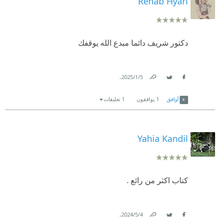
Rehab Hyari
دكتور شريف دائما مبدع الله يوقفك
.
5‏/1‏/2025
Link
Twitter
Facebook
أوافق
1
يوافقون
1 تعليقات
Yahia Kandil
كتاب اكثر من رائع .
.
4‏/5‏/2024