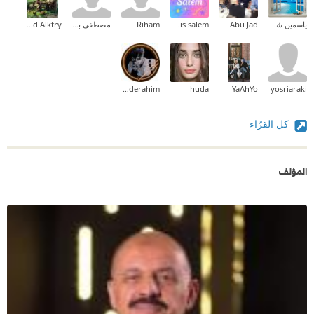
ياسمين شرف
Abu Jad
lamis salem
Riham
مصطفى بسيونى
Ahmed Alktry
Abderahim
huda
YaAhYo
yosriaraki
كل القرّاء
المؤلف