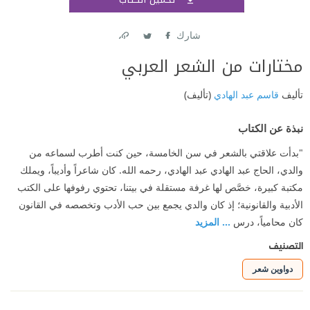
اشتر
شارك
Link
Twitter
Facebook
مختارات من الشعر العربي
تأليف
قاسم عبد الهادي
(تأليف)
نبذة عن الكتاب
"بدأت علاقتي بالشعر في سن الخامسة، حين كنت أطرب لسماعه من
والدي، الحاج عبد الهادي عبد الهادي، رحمه الله. كان شاعراً وأديباً، ويملك
مكتبة كبيرة، خصَّص لها غرفة مستقلة في بيتنا، تحتوي رفوفها على الكتب
الأدبية والقانونية؛ إذ كان والدي يجمع بين حب الأدب وتخصصه في القانون
كان محامياً، درس
... المزيد
التصنيف
دواوين شعر