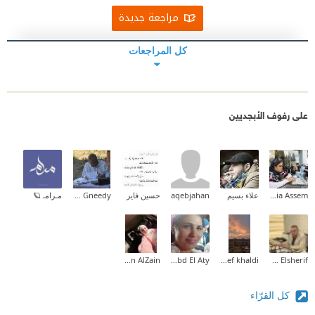
مراجعة جديدة
كل المراجعات
على رفوف الأبجديين
Dalia Assem
علاء بسيم
aqebjahan
حسين فايز
Huner Gneedy
مـرامـ 🪐
Nesreen AlZain
Rania Abd El Aty
Asef khaldi
Mohamed Elsherif
كل القرّاء