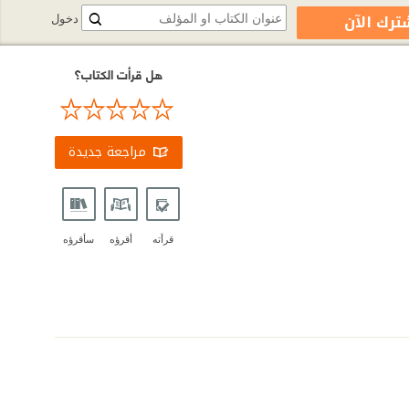
ترك الآن
دخول
هل قرأت الكتاب؟
مراجعة جديدة
قرأته
أقرؤه
سأقرؤه