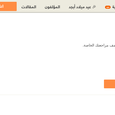
اش
ية
🎉 عيد ميلاد أبجد
المؤلفون
المقالات
جديد
 أضف مراجعتك الخاصة.