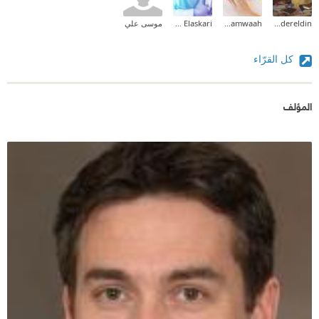
Hams Badereldin 🎋🕊️
shamwaah
Ahmed Elaskari
موسى علي
كل القرّاء
المؤلف