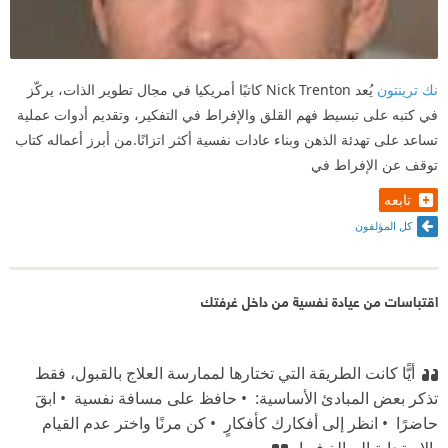
نك ترينتون
يُعد Nick Trenton كاتبًا أمريكيا في مجال تطوير الذات، يركّز
في كتبه على تبسيط فهم القلق والإفراط في التفكير، وتقديم أدوات عملية
تساعد على تهدئة الذهن وبناء عادات نفسية أكثر اتزانًا.من أبرز أعماله كتاب
توقف عن الإفراط في
تابعه
كل المؤلفون
اقتباسات من عيادة نفسية من داخل غرفتك
أيًّا كانت الطريقة التي تختارها لممارسة العلاج بالقبول، فقط
تذكر بعض المبادئ الأساسية: ‫ •⁠ حافظ على مسافة نفسية ‫ •⁠ ابقَ
حاضرًا ‫ •⁠ انظر إلى أفكارك كأفكارٍ ‫ •⁠ كن مرنًا واختر عدم القيام