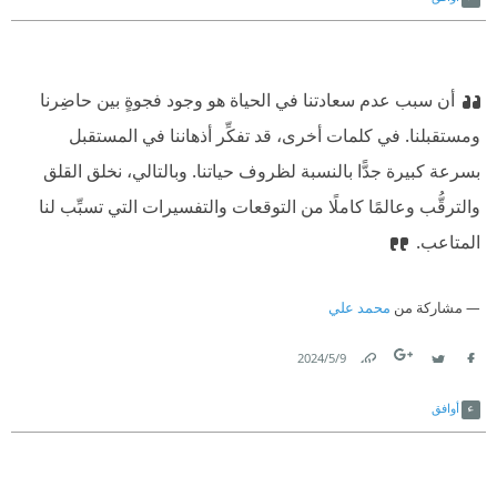
أن سبب عدم سعادتنا في الحياة هو وجود فجوةٍ بين حاضِرنا
ومستقبلنا. في كلمات أخرى، قد تفكِّر أذهاننا في المستقبل
بسرعة كبيرة جدًّا بالنسبة لظروف حياتنا. وبالتالي، نخلق القلق
والترقُّب وعالمًا كاملًا من التوقعات والتفسيرات التي تسبِّب لنا
المتاعب.
مشاركة من
محمد علي
9‏/5‏/2024
Link
Twitter
Facebook
أوافق