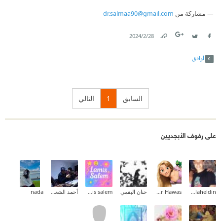
مشاركة من
dr.salmaa90@gmail.com
28‏/2‏/2024
Link
Twitter
Facebook
أوافق
السابق
1
التالي
على رفوف الأبجديين
Alaa Salaheldin
Hadeer Hawas
حنان البقمي
lamis salem
أحمد الشعانبي
nada