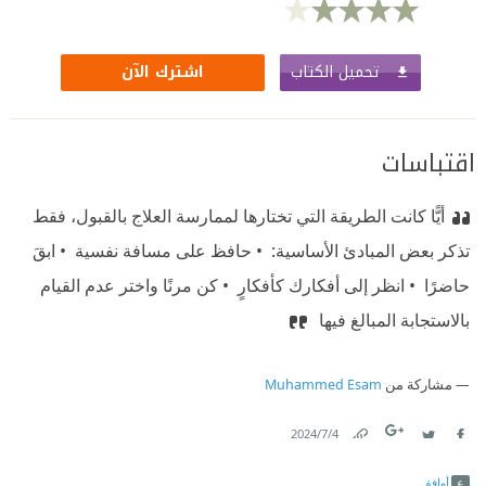
تحميل الكتاب
اشترك الآن
اقتباسات
أيًّا كانت الطريقة التي تختارها لممارسة العلاج بالقبول، فقط
تذكر بعض المبادئ الأساسية: ‫ •⁠ حافظ على مسافة نفسية ‫ •⁠ ابقَ
حاضرًا ‫ •⁠ انظر إلى أفكارك كأفكارٍ ‫ •⁠ كن مرنًا واختر عدم القيام
بالاستجابة المبالغ فيها ‫
مشاركة من
Muhammed Esam
4‏/7‏/2024
Link
Twitter
Facebook
أوافق