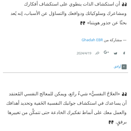
أن استكشاف الذات ينطوي على استكشاف أفكارك
ومشاعرك وسلوكياتك ودوافعك والتساؤل عن الأسباب، إنه يُعد
بحثًا عن جذور هويتنا»
مشاركة من
Ghadah EBR
19‏/4‏/2024
Link
Twitter
Facebook
أوافق
«العلاجُ النفسيُّ» شيءٌ رائع، ويمكن للمعالج النفسي المُعتمَد
أن يساعدك في استكشاف جوانبك النفسية الخَفية وتحديد أهدافك
والعمل معك على أنماط تفكيرك الخادعة حتى تتمكَّن من تغييرها
برفقٍ.