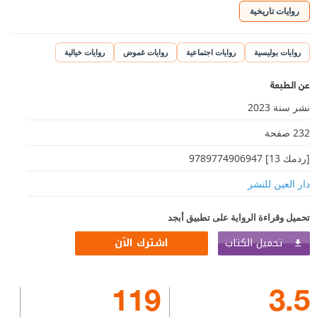
روايات تاريخية
روايات بوليسية
روايات اجتماعية
روايات غموض
روايات خيالية
عن الطبعة
نشر سنة 2023
232 صفحة
[ردمك 13] 9789774906947
دار العين للنشر
تحميل وقراءة الرواية على تطبيق أبجد
تحميل الكتاب
اشترك الآن
119
3.5