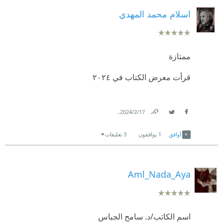
اسلام محمد المهدي
ممتازة
قرأت معرض الكتاب في ٢٠٢٤
.
17‏/2‏/2024
Link
Twitter
Facebook
أوافق
1
يوافقون
3 تعليقات
Aml_Nada_Aya
اسم الكاتب/د. سامح الجباس