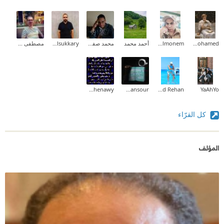
Aliaa Mohamed
Waled Abd Elmonem
أحمد محمد
محمد صفوت
Ahmed Elsukkary
مصطفى عمر الفاروق
Khled Moh Shenawy
Iman Mansour
Khaled Rehan
YaAhYo
كل القرّاء
المؤلف