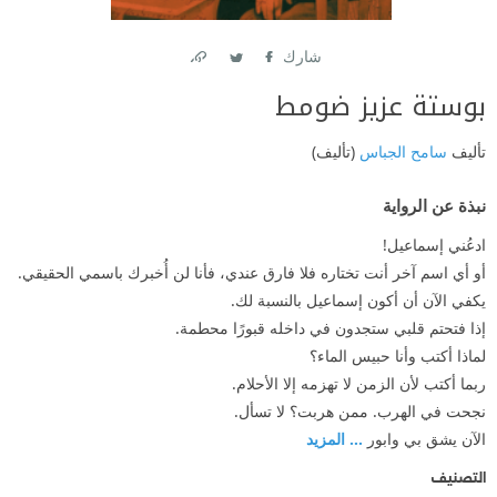
شارك
Link
Twitter
Facebook
بوستة عزيز ضومط
تأليف
سامح الجباس
(تأليف)
نبذة عن الرواية
ادعُني إسماعيل!
أو أي اسم آخر أنت تختاره فلا فارق عندي، فأنا لن أُخبرك باسمي الحقيقي.
يكفي الآن أن أكون إسماعيل بالنسبة لك.
إذا فتحتم قلبي ستجدون في داخله قبورًا محطمة.
لماذا أكتب وأنا حبيس الماء؟
ربما أكتب لأن الزمن لا تهزمه إلا الأحلام.
نجحت في الهرب. ممن هربت؟ لا تسأل.
الآن يشق بي وابور
... المزيد
التصنيف