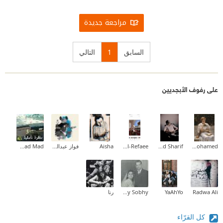
مراجعة جديدة
السابق
1
التالي
على رفوف الأبجديين
Aliaa Mohamed
Mohamed Khaled Sharif
Fatma Al-Refaee
Aisha
فواز عبدالمحسن
Fatmad Mad
Radwa Ali
YaAhYo
Mina Hany Sobhy
رنا
كل القرّاء