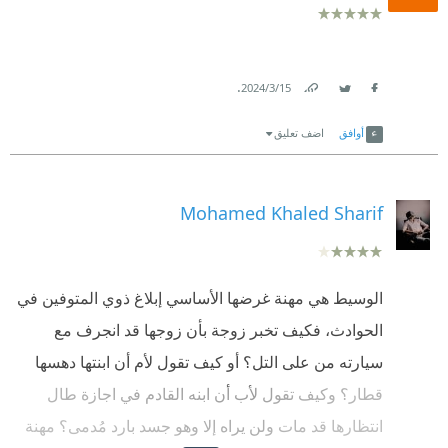
الرواية رحلة عميقة في النفس البشرية، حيث يواجه
"فرانك" تحديات عاطفية وأخلاقية في مهنته الفريدة.
.
15‏/3‏/2024
Facebook
Twitter
Link
مع الوقت، يجد "فرانك" نفسه ليس مجرد ناقل للأخبار
أوافق
اضف تعليق
المحزنة، بل ينجرف ليشعر بأنه مسؤول عنها، وتتداخل
حياته الشخصية وعواطفه مع الجرائم والمصائب التي
يحدث عنها، خصوصاً عندما تنشأ بينه وبين إحدى الضحايا
Mohamed Khaled Sharif
المتأثرين علاقة معقدة.
متهيألي الرواية ديه هتفضل في دماغي فترة مش قليلة !
الوسيط هي مهنة غرضها الأساسي إبلاغ ذوي المتوفين في
اقتباسات
الحوادث، فكيف تخبر زوجة بأن زوجها قد انجرف مع
سيارته من على التل؟ أو كيف تقول لأم أن ابنتها دهسها
"المرء لا يمكنه اعتياد قطُّ فكرة ما الذي سيحدث عندما
قطار؟ وكيف تقول لأب أن ابنه القادم في اجازة طال
يوصل الأخبار. بعض الناس يهزون رؤوسهم فحسب،
انتظارها قد مات ولن يراه إلا وهو جسد بارد مُدمى؟ مهنة
آخرون يستسلمون، البعض يطلق غضبه عليك والبعض