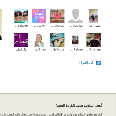
نشوى عبدالمقصود
om habiba
Tarek Shehab
lamis salem
Maha Shakir
Tareq Ghanem
Fatma Al-Refaee
Dalia Nour
Lobna Elhaw
عمار العلي
كل القرّاء
أبجد
: أسلوب جديد للقراءة العربية
أبجد هو تطبيق القراءة رقم واحد في العالم العربي. تضم مكتبة أبجد أحدث وأهم الكتب والروايات