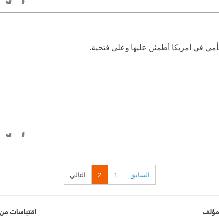
itter
acebook
بأمي في أمريكا أطمئن عليها وعلى فتحية.
itter
acebook
السابق
1
2
التالي
مؤلف
اقتباسات من ص