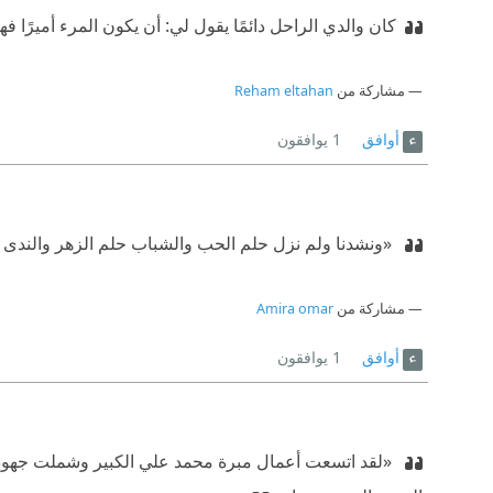
كان والدي الراحل دائمًا يقول لي: أن يكون المرء أميرًا فهذ
مشاركة من
Reham eltahan
أوافق
1
يوافقون
‫ «ونشدنا ولم نزل حلم الحب والشباب
‫ حلم الزهر والندى
مشاركة من
Amira omar
أوافق
1
يوافقون
‫ «لقد اتسعت أعمال مبرة محمد علي الكبير وشملت جهودها