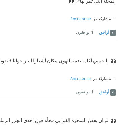
المحنة التي تمر بها».
مشاركة من
Amira omar
أوافق
1
يوافقون
يا حبيبي أكلما ضمنا للهوى مكان
‫ أشعلوا النار حولنا فغدون
مشاركة من
Amira omar
أوافق
1
يوافقون
لو ان بغض السحرة القوا بي فجأه فوق إحدى الجزر الرملية