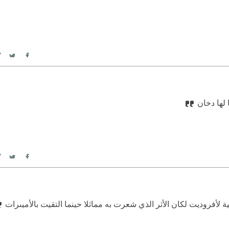
itter
Facebook
ا لها دخان
itter
Facebook
 لأفروديت لكان الأثر الذي شعرت به مماثلا حينما التقيت بالأميىرات