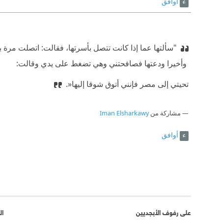
أوافق
"سألتها عما إذا كانت تتصل بأسرتها، فقالت: اتصلت مرة 
ً وأخيرا ودعتها فصافحتني وهي تضغط على يدي وقالت:
تحيتي إلى مصر فإنني أتوق شوقا إليها«.
مشاركة من
Iman Elsharkawy
أوافق
على رفوف الأبجديين
ال