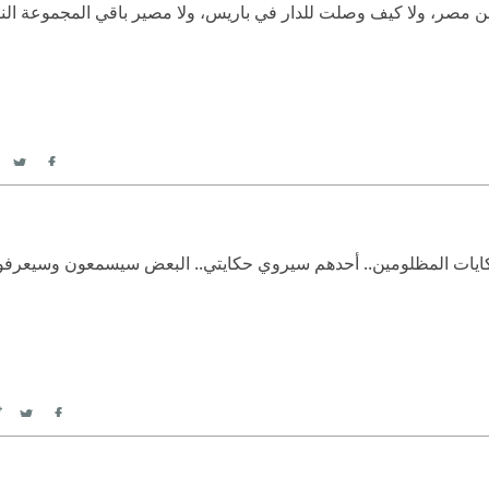
صر، ولا كيف وصلت للدار في باريس، ولا مصير باقي المجموعة النادر
itter
acebook
ه حكايات المظلومين.. أحدهم سيروي حكايتي.. البعض سيسمعون وسيعرفو
itter
Facebook