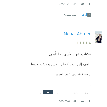
.
1‏/12‏/2024
Link
Twitter
Facebook
أوافق
اضف تعليق
Nehal Ahmed
#كتاب_عن_الأسى_والتأسي
تأليف إليزابيث كوبلر روس و ديفيد كيسلر
ترجمة شادي عبد العزيز
..
الكتاب بيتكلم عن رحلة ما بعد الفقد
.
6‏/6‏/2024
* المراحل الخمسة لما بعد الفقد (الإنكار- الغضب-