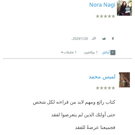
Nora Nagi
.
28‏/1‏/2024
Link
Twitter
Facebook
أوافق
1
يوافقون
1 تعليقات
لميس محمد
كتاب رائع ومهم لابد من قراءته لكل شخص
حتى أولئك الذين لم يتعرضوا لفقد
فجميعنا عرضةً للفقد