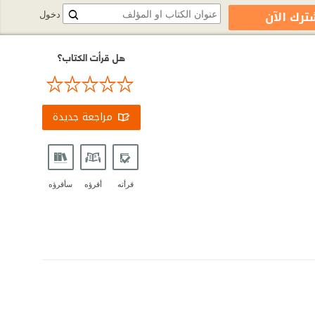
ترك الآن
دخول
هل قرأت الكتاب؟
مراجعة جديدة
قرأته
أقرؤه
سأقرؤه