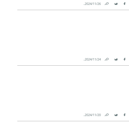
.
26‏/11‏/2024
Link
Twitter
Facebook
.
24‏/11‏/2024
Link
Twitter
Facebook
.
20‏/11‏/2024
Link
Twitter
Facebook