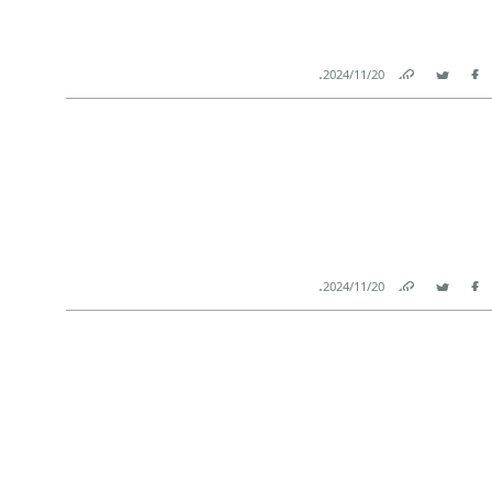
.
20‏/11‏/2024
Link
Twitter
Facebook
.
20‏/11‏/2024
Link
Twitter
Facebook