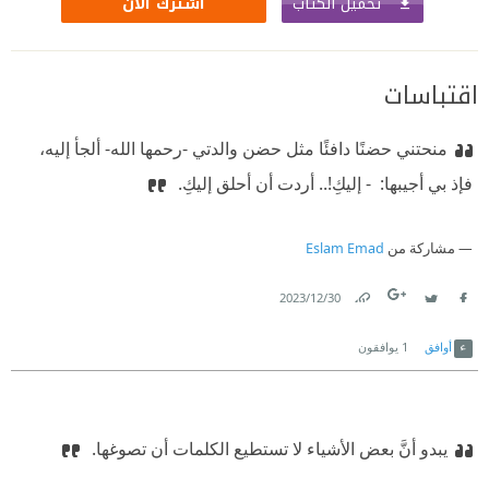
تحميل الكتاب
اشترك الآن
اقتباسات
منحتني حضنًا دافئًا مثل حضن والدتي -رحمها الله- ألجأ إليه،
فإذ بي أجيبها: ‏
‫ ‏- ‏‏إليكِ!.. أردت أن أحلق إليكِ. ‏
مشاركة من
Eslam Emad
30‏/12‏/2023
Link
Twitter
Facebook
أوافق
1
يوافقون
يبدو أنَّ بعض الأشياء لا تستطيع الكلمات أن تصوغها. ‏