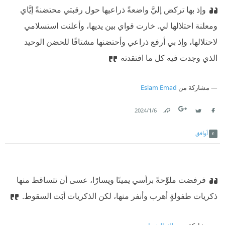
وإذ بها تركض إليَّ واضعةً ذراعيها حول رقبتي محتضنةً إيَّاي
ومعلنة احتلالها لي.‏
‫ ‏خارت قواي بين يديها، وأعلنت استسلامي
لاحتلالها، وإذ بي أرفع ذراعي وأحتضنها مشتاقًا للحضن الوحيد
الذي وجدت فيه كل ما افتقدته
مشاركة من
Eslam Emad
6‏/1‏/2024
Link
Twitter
Facebook
أوافق
فرفضت ملوِّحةً برأسي يمينًا ويسارًا، عسى أن تتساقط منها
ذكريات طفولةٍ أهرب وأنفر منها، لكن الذكريات أبَت السقوط.