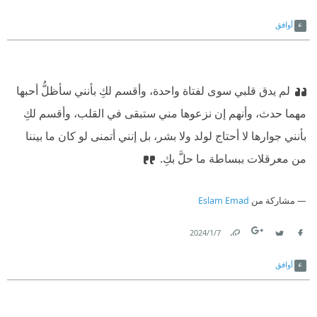
Link
Twitter
Facebook
أوافق
‏لم يدق قلبي سوى لفتاة واحدة، وأقسم لكِ بأنني سأظلُّ أحبها
مهما حدث، وأنهم إن نزعوها مني ستبقى في القلب، وأقسم لكِ
بأنني جوارها لا أحتاج لولد ولا بشر، بل إنني أتمنى لو كان ما بيننا
من معرقلات ببساطة ما حلَّ بكِ.
مشاركة من
Eslam Emad
7‏/1‏/2024
Link
Twitter
Facebook
أوافق