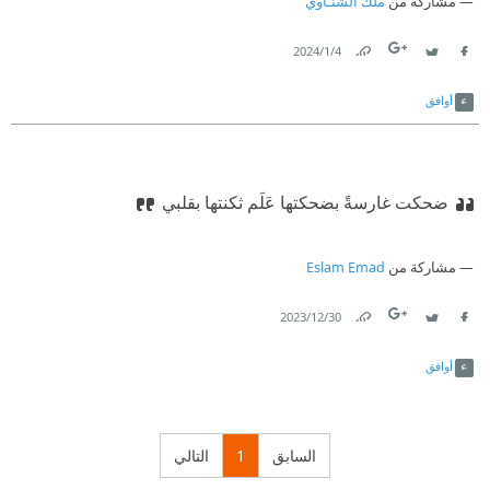
مشاركة من
ملك الشنـاوي
4‏/1‏/2024
Link
Twitter
Facebook
أوافق
ضحكت غارسةً بضحكتها عَلَم ثكنتها بقلبي
مشاركة من
Eslam Emad
30‏/12‏/2023
Link
Twitter
Facebook
أوافق
السابق
1
التالي