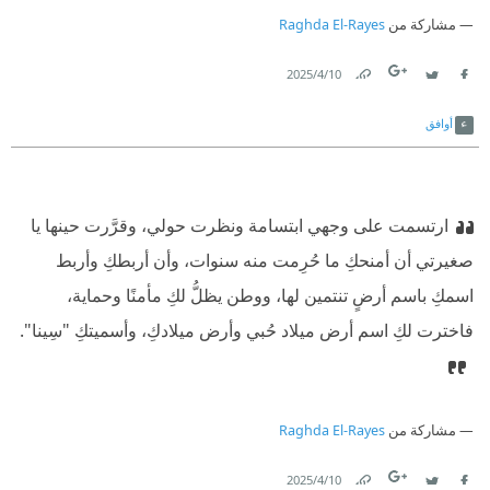
مشاركة من
Raghda El-Rayes
10‏/4‏/2025
Link
Twitter
Facebook
أوافق
ارتسمت على وجهي ابتسامة ونظرت حولي، وقرَّرت حينها يا
صغيرتي أن أمنحكِ ما حُرِمت منه سنوات، وأن أربطكِ وأربط
اسمكِ باسم أرضٍ تنتمين لها، ووطن يظلُّ لكِ مأمنًا وحماية،
فاخترت لكِ اسم أرض ميلاد حُبي وأرض ميلادكِ، وأسميتكِ "‏سِينا‏".
مشاركة من
Raghda El-Rayes
10‏/4‏/2025