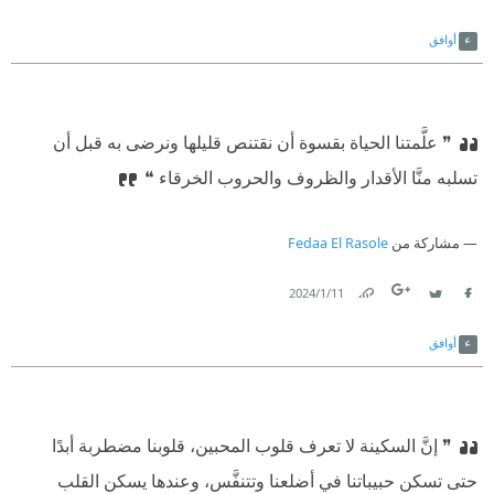
Link
Twitter
Facebook
أوافق
❞ علَّمتنا الحياة بقسوة أن نقتنص قليلها ونرضى به قبل أن
تسلبه منَّا الأقدار والظروف والحروب الخرقاء ❝
مشاركة من
Fedaa El Rasole
11‏/1‏/2024
Link
Twitter
Facebook
أوافق
❞ إنَّ السكينة لا تعرف قلوب المحبين، قلوبنا مضطربة أبدًا
حتى تسكن حبيباتنا في أضلعنا وتتنفَّس، وعندها يسكن القلب