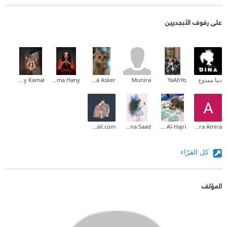
على رفوف الأبجديين
دينا ممدوح
YaAhYo
Munira
Salma Asker
Sama Hany
Amany Kamal
dr.nihal37@gmail.com
Mona Saad
Mariam Al-Hajri
Amira Amira
كل القرّاء
المؤلف