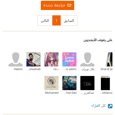
مراجعة جديدة
السابق
1
التالي
على رفوف الأبجديين
Sharaf Ja
بلال نويران
lamis salem
دعاء
abdulwahab
Hatem
Anouar hiddaoui
عبدالعزيز المحمداوي
Rahel KhairZad
Mohamed
كل القرّاء