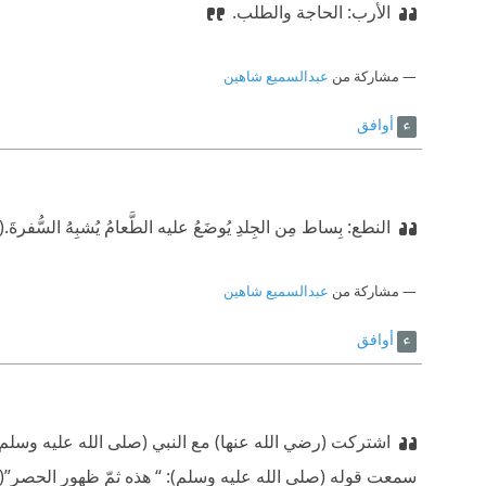
الأرب: الحاجة والطلب.
مشاركة من
عبدالسميع شاهين
أوافق
النطع: بِساط مِن الجِلدِ يُوضَعُ عليه الطَّعامُ يُشبِهُ السُّفرةَ.
‫(55) الأقط: اللبن الج
مشاركة من
عبدالسميع شاهين
أوافق
اشتركت (رضي الله عنها) مع النبي (صلى الله عليه وسلم) 