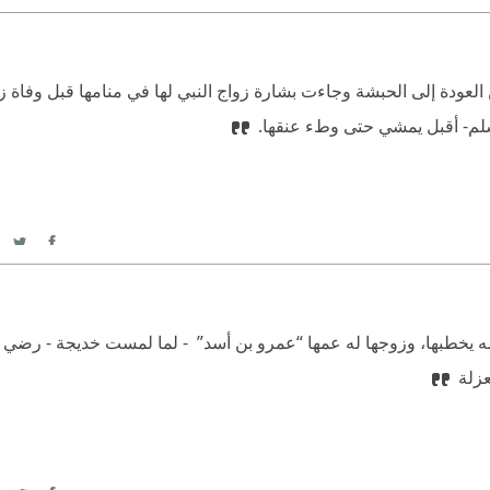
itter
acebook
من العودة إلى الحبشة وجاءت بشارة زواج النبي لها في منامها قبل وفاة 
سلم- أقبل يمشي حتى وطء عنقها.
itter
acebook
 يخطبها، وزوجها له عمها “عمرو بن أسد”  - لما لمست خديجة - رضي ال
عزلة