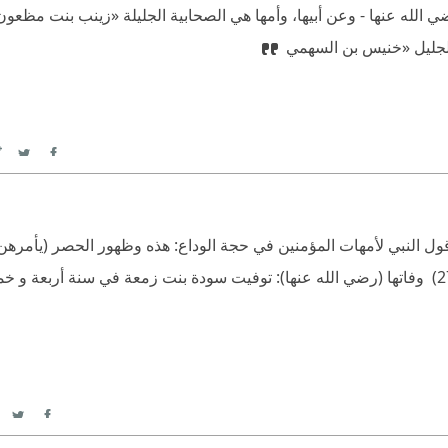
الله عنها - وعن أبيها، وأمها هي الصحابية الجليلة «زينب بنت مظعو
الجليل «خنيس بن السهمي
itter
Facebook
قول النبي لأمهات المؤمنين في حجة الوداع: هذه وظهور الحصر (يأمرهن
بيوتهن)، فقالت سَوْدَة- رضي الله عنها- «والله لا أحجّ بعدها»(27) ‫ وفاتها (رضي الله عنها): توفيت سودة بنت زمعة في 
itter
acebook