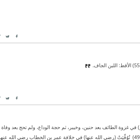
itter
Facebook
اف.
itter
Facebook
في غزوة الطائف بعد حنين، وخيبر، ثم حجة الوداع، ولم تحج بعد وفاة ال
سمعت قوله (صلى الله عليه وسلم): “ هذه ثمّ ظهور الحصر”(49) ‫ تُوُفِّيَتْ (رضي الله عنها) في خلافة عمر بن الخطاب رضي ا