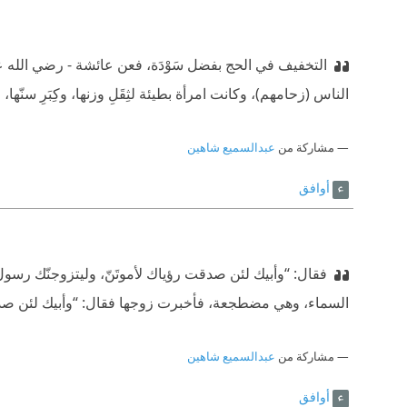
التخفيف في الحج بفضل سَوْدَة، فعن عائشة - رضي الله عنها
الناس (زحامهم)، وكانت امرأة بطيئة لثِقَلِ وزنها، وكِبَرِ سنّه
مشاركة من
عبدالسميع شاهين
أوافق
فقال: “وأبيك لئن صدقت رؤياك لأموتَنّ، وليتزوجنّك رسول ا
السماء، وهي مضطجعة، فأخبرت زوجها فقال: “وأبيك لئن صدقت
مشاركة من
عبدالسميع شاهين
أوافق