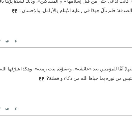
عمها «قبيصة بن عمرو الهلالي» هو الذي تولّى زواجها(37) ‫ كانت تُدْعَى حتى من قبل إسلامها «أم المساكين»، وذلك لشدّة بِرّه
لصدقة؛ فلم تألُ جهدًا في رعاية الأيتام والأرامل، والإحسان .
itter
Facebook
ا) أمًّا للمؤمنين بعد «عائشة»، و»سَوْدَة بنت زمعة»  وهكذا شرّفها الله 
تبس من نوره بما حباها الله من ذكاء و فطنة❓
itter
Facebook