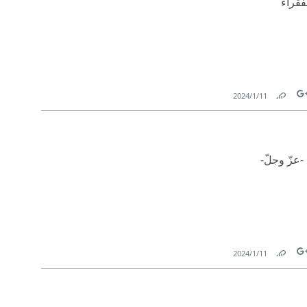
ا بالفقراء
11‏/1‏/2024
Link
Tw
-عزّ وجلّ-
11‏/1‏/2024
Link
Tw