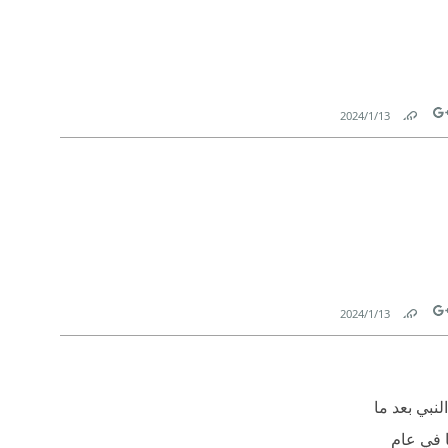
13‏/1‏/2024
Link
Tw
13‏/1‏/2024
Link
Tw
نبي بعد ما
لله عنها في عام