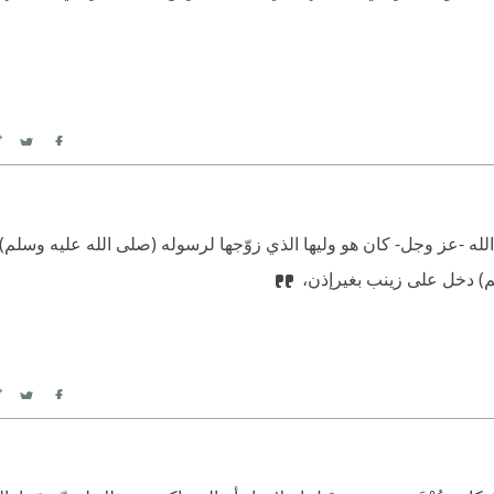
itter
Facebook
لله -عز وجل- كان هو وليها الذي زوّجها لرسوله (صلى الله عليه وسلم
لم) دخل على زينب بغيرإذن،
itter
Facebook