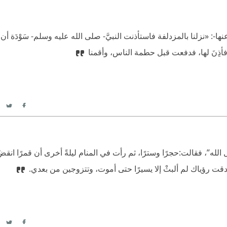
itter
acebook
-: «نزلنا بالمزدلفة فاستأذنت النبيَّ- صلى الله عليه وسلم- سَوْدَة أ
ا، فأذِنَ لها، فدفعت قبل حطمة الناس، وأقمنا
itter
acebook
لله”، فقالت:حجرًا وسترًا، ثم رأت في المنام ليلةً أخرى أن قمرًا انقض
 رؤياك لم ألبثْ إلا يسيرًا حتى أموت، وتتزوجين من بعدي.