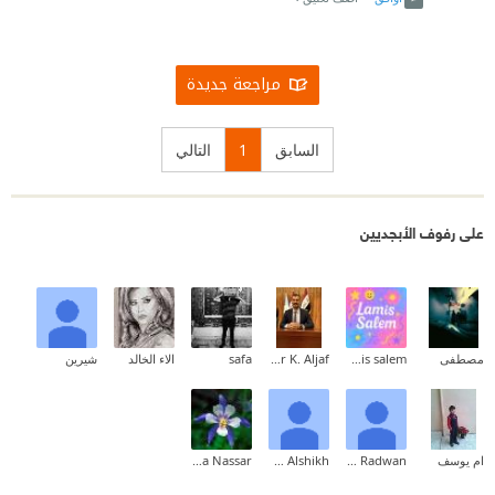
مراجعة جديدة
السابق
1
التالي
على رفوف الأبجديين
مصطفى
lamis salem
Bakker K. Aljaf
safa
الاء الخالد
شيرين
ام يوسف
Mohamed Radwan
Salem Alshikh
Alaa Nassar