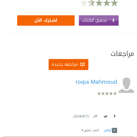
تحميل الكتاب
اشترك الآن
مراجعات
مراجعة جديدة
roqia Mahmoud
.
15‏/8‏/2024
Link
Twitter
Facebook
أوافق
اضف تعليق