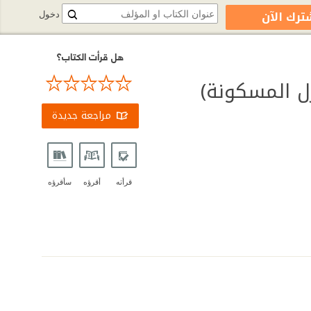
ترك الآن
دخول
هل قرأت الكتاب؟
زل المسكونة)
مراجعة جديدة
قرأته
أقرؤه
سأقرؤه