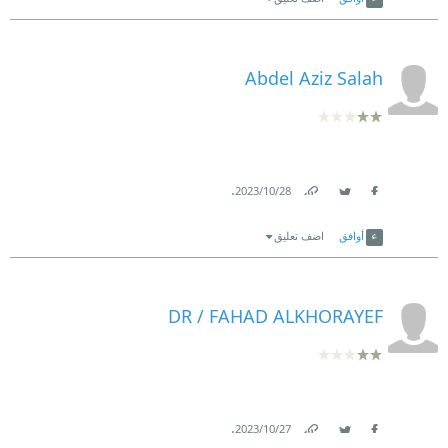
Abdel Aziz Salah
.
28‏/10‏/2023
Link
Twitter
Facebook
أوافق
اضف تعليق
DR / FAHAD ALKHORAYEF
.
27‏/10‏/2023