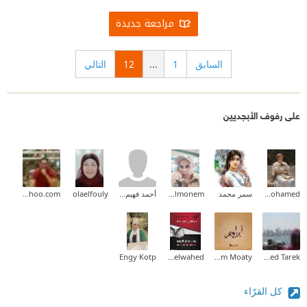
مراجعة جديدة
السابق
1
...
12
التالي
على رفوف الأبجديين
Aliaa Mohamed
سمر محمد
Waled Abd Elmonem
أحمد فهيم القاضى
olaelfouly
mohamedabdallah83@yahoo.com
Engy Kotp
Mohamed Abdelwahed
Ibrahim Moaty
Mohamed Tarek
كل القرّاء