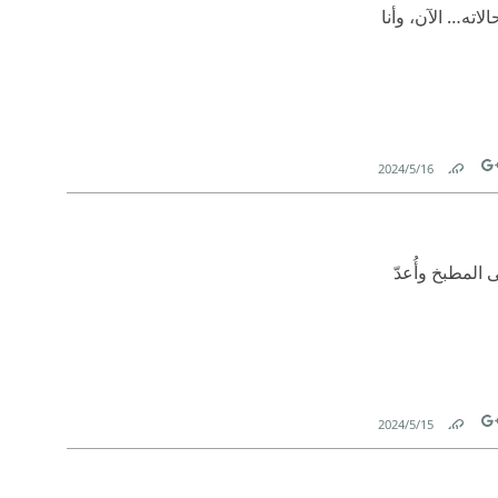
اته… الآن، وأنا
16‏/5‏/2024
Link
Tw
المطبخ وأُعدّ
15‏/5‏/2024
Link
Tw