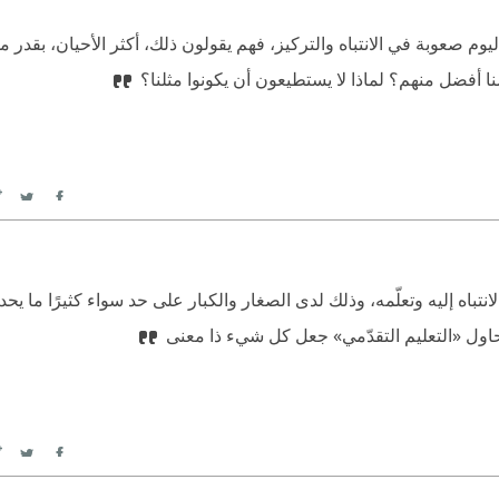
وم صعوبة في الانتباه والتركيز، فهم يقولون ذلك، أكثر الأحيان، بقدر م
ا أفضل منهم؟ لماذا لا يستطيعون أن يكونوا مثلنا؟
itter
Facebook
لانتباه إليه وتعلّمه، وذلك لدى الصغار والكبار على حد سواء كثيرًا ما يحد
يحاول «التعليم التقدّمي» جعل كل شيء ذا معنى
itter
Facebook