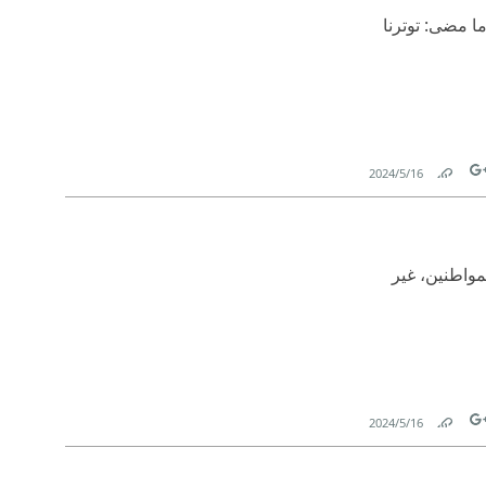
ما مضى: توترنا
16‏/5‏/2024
Link
Tw
مواطنين، غير
16‏/5‏/2024
Link
Tw