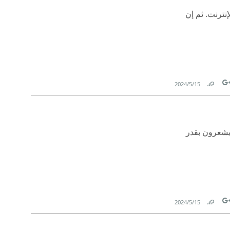
نترنت. ثم إن
15‏/5‏/2024
Link
Tw
م يشعرون بقدر
15‏/5‏/2024
Link
Tw