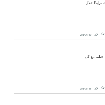
تزايدًا خلال
10‏/6‏/2024
Link
Tw
 حياتنا مع كل
16‏/5‏/2024
Link
Tw