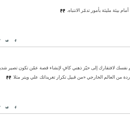
ام بيئة مليئة بأمور تدمّر الانتباه.
itter
Facebook
م نفسك لافتقارك إلى حيّز ذهني كافٍ لإنشاء قصة عمّن تكون تصير شديد
دة من العالم الخارجي «من قبيل تكرار تغريداتك علي ويتر مثلا
itter
Facebook