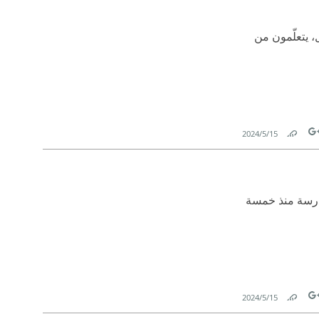
، يتعلّمون من
15‏/5‏/2024
Link
Tw
مدرسة منذ خمسة
15‏/5‏/2024
Link
Tw