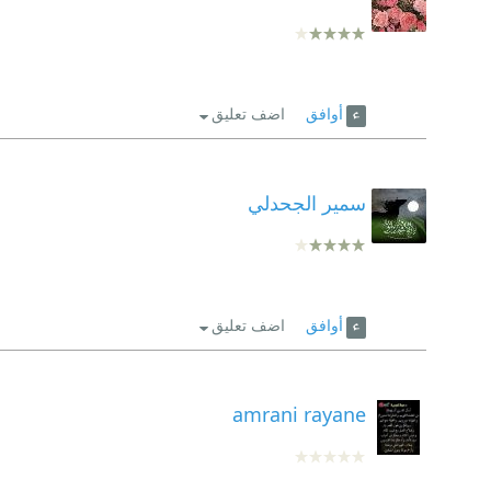
أوافق
اضف تعليق
سمير الجحدلي
أوافق
اضف تعليق
amrani rayane