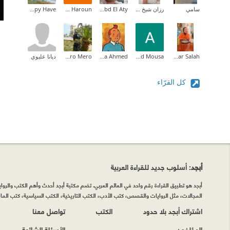
سامي
رزان شيخ حسن
Rania Abd El Aty
Irman Haroun
Happy Have
Hagar Salah
Ali Ahmed Mousa
Osama Ahmed
Marramero Mero
ديانا عليوي
كل القرّاء
أبجد
: أسلوب جديد للقراءة العربية
أبجد هو تطبيق القراءة رقم واحد في العالم العربي. تضم مكتبة أبجد أحدث وأهم الكتب والروايات
المجالات، مثل الروايات والقصص، كتب الأدب، الكتب التاريخية، الكتب السياسية، كتب المال 
اشتراك أبجد بلا حدود
الكتب
تواصل معنا
المؤلفون
الأسئلة الشائعة