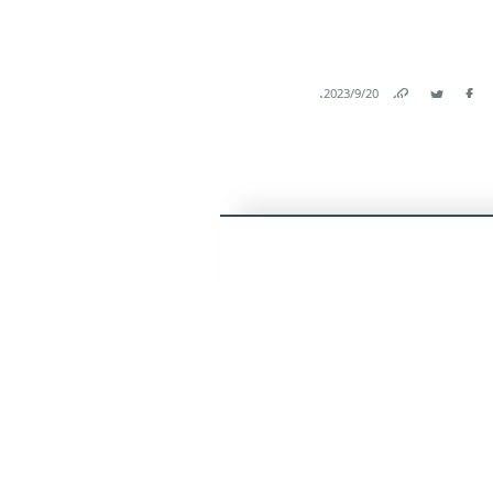
.
20‏/9‏/2023
Link
Twitter
Facebook