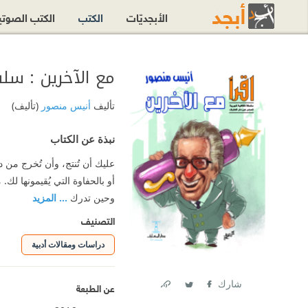
الأبجديّات
الكتب
الكتب الصوت
مع الآخرين : سلسل
تأليف
أنيس منصور
(تأليف)
نبذة عن الكتاب
عليك أن تُنتج، وأن تُخرج من د
أو بالحفاوة التي يُقيمونها لك.
وحين تدرك
... المزيد
التصنيف
دراسات ومقالات أدبية
شارك
عن الطبعة
Link
Twitter
Facebook