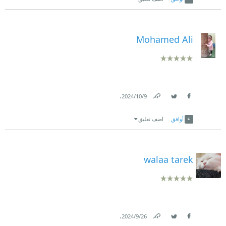
Mohamed Ali
.
9‏/10‏/2024
Link
Twitter
Facebook
أوافق
اضف تعليق
walaa tarek
.
26‏/9‏/2024