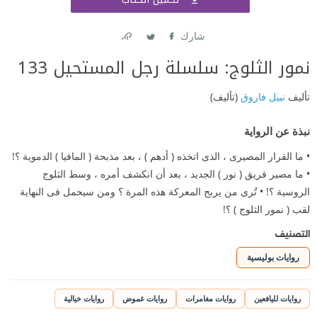
اشتر
شارك
Link
Twitter
Facebook
نمور الثلوج: سلسلة رجل المستحيل 133
تأليف
نبيل فاروق
(تأليف)
نبذة عن الرواية
• ما القرار المصيرى ، الذى اتخذه ( أدهم ) ، بعد مذبحة ( المافيا ) الدموية ؟!
• ما مصير فريق ( نور ) الجديد ، بعد أن انكشف أمره ، وسط الثلوج
الروسية ؟! • تُرى من يربح المعركة هذه المرة ؟ ومن سيحمل فى النهاية
لقب ( نمور الثلوج ) ؟!
التصنيف
روايات بوليسية
روايات لليافعين
روايات مغامرات
روايات غموض
روايات خيالية