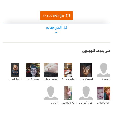
مراجعة جديدة
كل المراجعات
على رفوف الأبجديين
Mohamed Fathi
Ahmed Shaker
walaa tarek
Esraa adel
Amany Kamal
Azeem
Ghada Ghait
ختام أبو علي
Mohamed Ali
إيناس