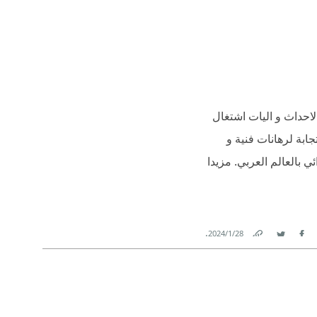
احداث و اليات اشتغال
جابة لرهانات فنية و
ي بالعالم العربي. مزيدا
.
28‏/1‏/2024
Link
Twitter
Facebook