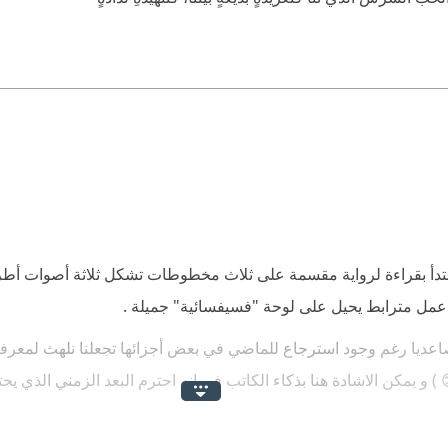
دأ بقراءة لرواية مقسمة على ثلاث مخطوطات تشكل ثلاثة أصوات أطر
 عمل مترابط يحيل على لوحة "فسيفسائية" جميلة .
تصاعديا رغم وجود استرجاع للماضي في بعض أجزائها تجعلنا نلهث لمع
 ) و يمكن الاشادة هنا بذكاء الكاتب في انه احترم البعد الزمني الذي 
وسائل التواصل و اىمواصلات في نوعية الحواسيب وحتى طريقة اللبس .