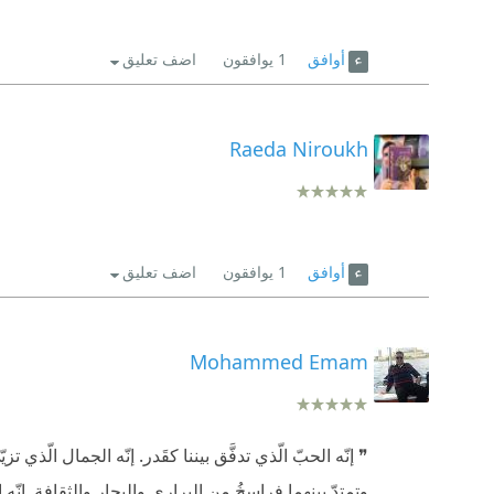
أوافق
1
يوافقون
اضف تعليق
Raeda Niroukh
أوافق
1
يوافقون
اضف تعليق
Mohammed Emam
❞ إنّه الحبّ الّذي تدفَّق بيننا كقَدر. إنّه الجمال الّذي
وتمتدّ بينهما فراسخُ من البراري والبحار والثقافة. إنّه الح