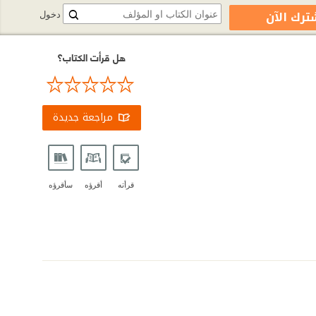
ترك الآن
دخول
هل قرأت الكتاب؟
مراجعة جديدة
قرأته
أقرؤه
سأقرؤه