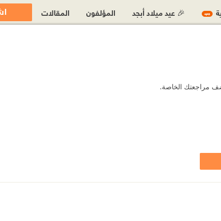
اش
ية
🎉 عيد ميلاد أبجد
المؤلفون
المقالات
جديد
 أضف مراجعتك الخاصة.