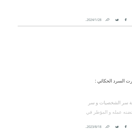
.
28‏/1‏/2024
Link
Twitter
Facebook
ت السرد الحكائي :
رفة سر الشخصيات و سر
يحتضنه عمله و المؤطر في
.
18‏/8‏/2023