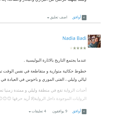
أوافق
اضف تعليق
Nadia Badi
عندما يجتمع التاريخ بالاثارة البوليسية .
خطوط حكائية متوازية و متقاطعة في نفس الوقت تبت
ليالي وليلي ، الفتى الموري و باخوس في العيادة في
أحداث الرواية تقع في منطقة وليلي و ممتدة زمنيا 
الروايات الموجودة داخل الرواية(لا أريد حرقها 😊😊
تسعينات القرن العشرين و يظهر ذلك في اختياراته ل
أوافق
9
يوافقون
4 تعليقات