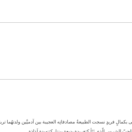
 تزيّى بكمالٍ فريدٍ نسجت الطبيعةُ مصادفاتِه العجيبة بين آدميَّين ولدتهُما ت
بّ الشرس الّذي نَتَأ كتغريدةٍ بديعةٍ بيننا، كتنهيدةِ لَذاذةٍ