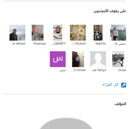
على رفوف الأبجديين
حسين قاطرجي
YaAhYo
Ahmad Al Khalidi
MARYAM ALBAYATY
Nashwa
Basel Akkad
Duaa
Wafaa Yahya
Bassem Khalil
سمر
كل القرّاء
المؤلف