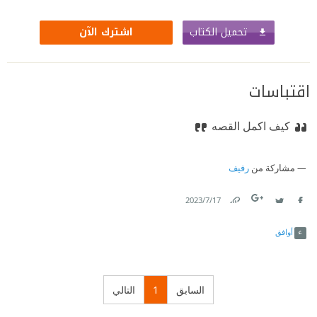
تحميل الكتاب
اشترك الآن
اقتباسات
كيف اكمل القصه
مشاركة من
رفيف
17‏/7‏/2023
Link
Twitter
Facebook
أوافق
السابق
1
التالي