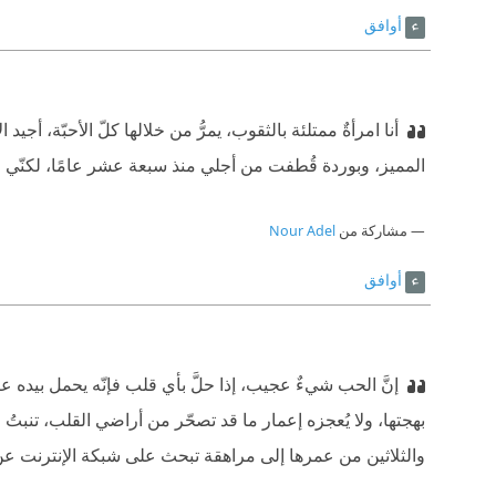
أوافق
أنا امرأةٌ ممتلئة بالثقوب، يمرُّ من خلالها كلّ الأحبّة، 
المميز، وبوردة قُطفت من أجلي منذ سبعة عشر عامًا، لكنّي لا أ
مشاركة من
Nour Adel
أوافق
إنَّ الحب شيءٌ عجيب، إذا حلَّ بأي قلب فإنّه يحمل بيده عص
بهجتها، ولا يُعجزه إعمار ما قد تصحّر من أراضي القلب، تنبت
والثلاثين من عمرها إلى مراهقة تبحث على شبكة الإنترنت عن أغ