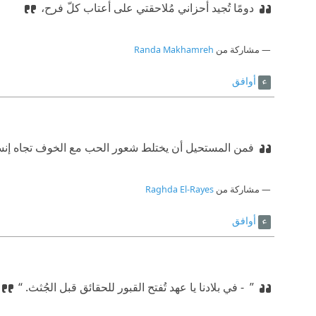
دومًا تُجيد أحزاني مُلاحقتي على أعتاب كلّ فرح،
مشاركة من
Randa Makhamreh
أوافق
فمن المستحيل أن يختلط شعور الحب مع الخوف تجاه إنس
مشاركة من
Raghda El-Rayes
أوافق
” ‫ ‏- في بلادنا يا عهد تُفتح القبور للحقائق قبل الجُثث. “