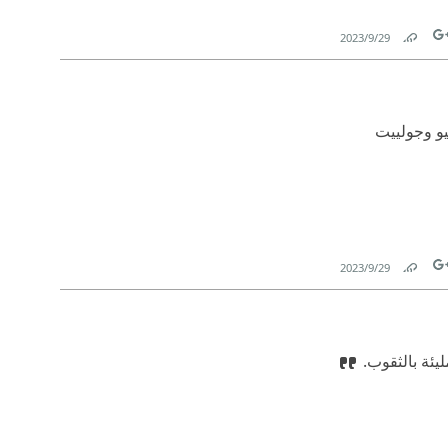
29‏/9‏/2023
Link
Tw
ميو وجولييت
29‏/9‏/2023
Link
Tw
يئة بالثقوب.