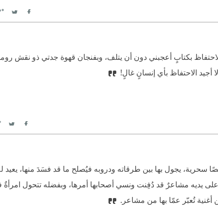
witter
Facebook
أجيد الاحتفاظ بكتابٍ أعجبني دون أن يتلف، وبفنجان قهوة جدتي ذو نقش رو
جيد الاحتفاظ بأي إنسانٍ غالٍ!‏
itter
Facebook
ًا سحرية، يجول بها بين طرقاته ودروبه فيُصلح ما قد فسَدَ منها، يعيد لل
ُ على يديه مشاعرٌ قد دُفِنت ونسي أصحابها أمرها، وبفضله تتحول امرأةٌ
نية تُعبّر عمّا بها من مشاعر.‏