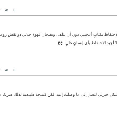
itter
Facebook
أجيد الاحتفاظ بكتابٍ أعجبني دون أن يتلف، وبفنجان قهوة جدتي ذو نقش رو
جيد الاحتفاظ بأي إنسانٍ غالٍ!‏
itter
Facebook
ل خبرتي لتصل إلى ما وصلتْ إليه، لكن كنتيجة طبيعية لذلك صرتُ مل