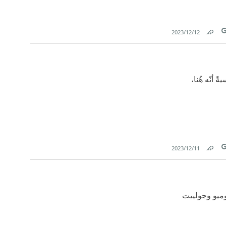
12‏/12‏/2023
Link
T
 أنّه هُنا،
11‏/12‏/2023
Link
T
روميو وجولييت