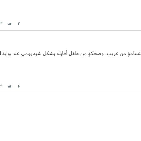
witter
Facebook
كابتسامةٍ من غريب، وضحكةٍ من طفل أقابله بشكل شبه يومي عند بوابة الم
witter
Facebook