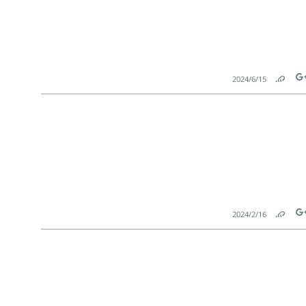
15‏/6‏/2024
Link
Tw
16‏/2‏/2024
Link
Tw