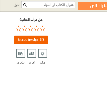
ترك الآن
دخول
هل قرأت الكتاب؟
مراجعة جديدة
قرأته
أقرؤه
سأقرؤه