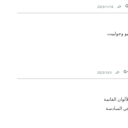
18‏/11‏/2023
Link
T
ميو وجولييت
3‏/10‏/2023
Link
Tw
ألوان القاتمة
 في السادسة