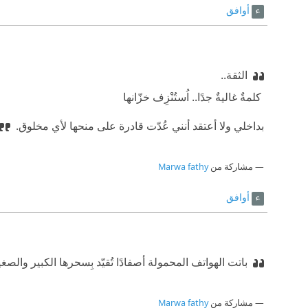
أوافق
الثقة..‏
‫ ‏كلمةٌ غاليةٌ جدًا.. اُستُنْزِف خزّانها
بداخلي ولا أعتقد أنني عُدّت قادرة على منحها لأي مخلوق.‏
مشاركة من
Marwa fathy
أوافق
باتت الهواتف المحمولة أصفادًا تُقيّد بِسحرها الكبير والصغي
مشاركة من
Marwa fathy