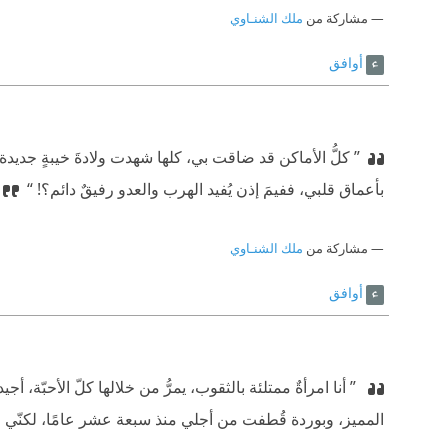
مشاركة من
ملك الشنـاوي
أوافق
” كلُّ الأماكن قد ضاقت بي، كلها شهدت ولادةَ خيبةٍ جديدة كنت
بأعماق قلبي، ففيمَ إذن يُفيد الهرب والعدو رفيقٌ دائم؟!‏ “
مشاركة من
ملك الشنـاوي
أوافق
‫ ‏” أنا امرأةٌ ممتلئة بالثقوب، يمرُّ من خلالها كلّ الأحب
المميز، وبوردة قُطفت من أجلي منذ سبعة عشر عامًا، لكنّي لا أ