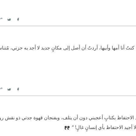
witter
Facebook
ُ أنا أمها وأبيها، أردتُ أن أصل إلى مكانٍ جديد لا أجد به حزني، مُتناسيةً
witter
Facebook
ّة، أجيد الاحتفاظ بكتابٍ أعجبني دون أن يتلف، وبفنجان قهوة جدتي ذو نقش 
جيد الاحتفاظ بأي إنسانٍ غالٍ!‏ “