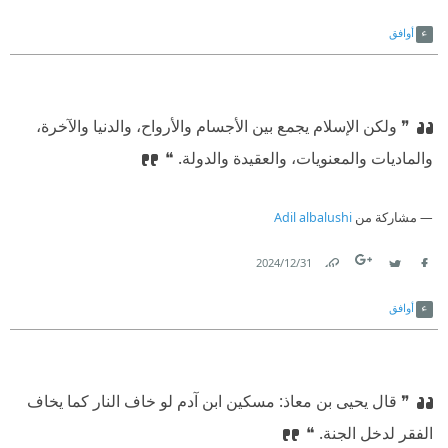
Link
Twitter
Facebook
أوافق
❞ ولكن الإسلام يجمع بين الأجسام والأرواح، والدنيا والآخرة،
والماديات والمعنويات، والعقيدة والدولة. ❝
مشاركة من
Adil albalushi
31‏/12‏/2024
Link
Twitter
Facebook
أوافق
❞ قال يحيى بن معاذ: مسكين ابن آدم لو خاف النار كما يخاف
الفقر لدخل الجنة. ❝