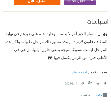
تحميل الكتاب
اشترك الآن
اقتباسات
إن انتصار الحق أمر لا بد منه، وغلبة أهله على غيرهم في نهاية
المطاف قانون لازم دائم وقد تسبق ذلك مراحل طويلة، ولكن هذه
المراحل ليست تسويفًا لنتيجة ينبغي حلول أوانها، بل هي في
الأغلب فترة من الزمن يكتمل فيها
مشاركة من
احمد حسان
11‏/5‏/2025
Link
Twitter
Facebook
أوافق
1
يوافقون