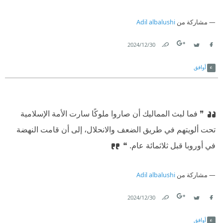
مشاركة من
Adil albalushi
30‏/12‏/2024
Link
Twitter
Facebook
أوافق
❞ فما لبث المماليك أن صاروا ملوكًا سارت الأمة الإسلامية
تحت ألويتهم في طريق الضعف والانحلال، إلى أن قامت النهضة
في أوروبا قبل ثلاثمائة عام. ❝
مشاركة من
Adil albalushi
30‏/12‏/2024
Link
Twitter
Facebook
أوافق