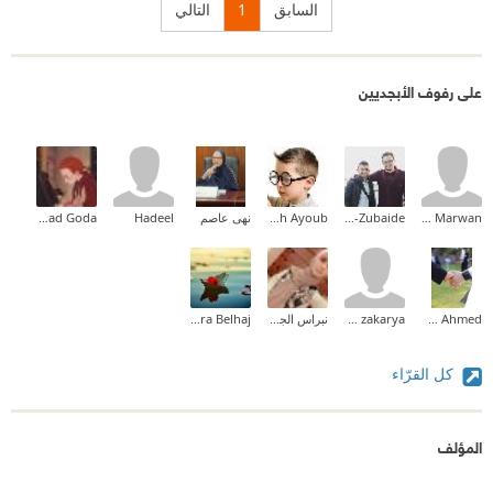
السابق
1
التالي
على رفوف الأبجديين
Bahaa Marwan
Mohammad Al-Zubaide
Abdallah Ayoub
نهى عاصم
Hadeel
Jihad Goda
Reham Ahmed
Asmaa zakarya
نبراس الجيلاني
Sabra Belhaj
كل القرّاء
المؤلف