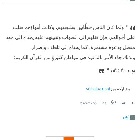
❞ ولما كان الناس خطَّائين بطبيعتهم، وكانت أهواؤهم تغلب
على أحوالهم، فإن نقلهم إلى الصواب وتثبيتهم عليه يحتاج إلى جهد
متصل ودعوة مستمرة، كما يحتاج إلى تلطف وإصرار.
⁠‫ولذلك جاء الأمر بالدعوة في مواطنَ كثيرةٍ من القرآن الكريم:
⁠‫﴿ﯦ ﯧﯨ ﯩ ﯪ ﯫﯬ﴾ ❝
مشاركة من
Adil albalushi
27‏/12‏/2024
Link
Twitter
Facebook
أوافق