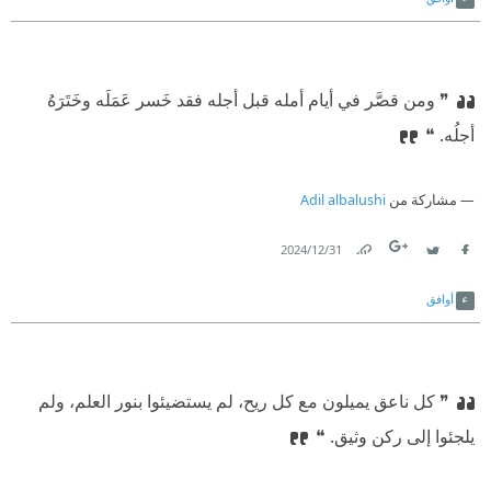
❞ ومن قصَّر في أيام أمله قبل أجله فقد خَسر عَمَلَه وخَتَرَهُ
أجلُه. ❝
مشاركة من
Adil albalushi
31‏/12‏/2024
Link
Twitter
Facebook
أوافق
❞ كل ناعق يميلون مع كل ريح، لم يستضيئوا بنور العلم، ولم
يلجئوا إلى ركن وثيق. ❝