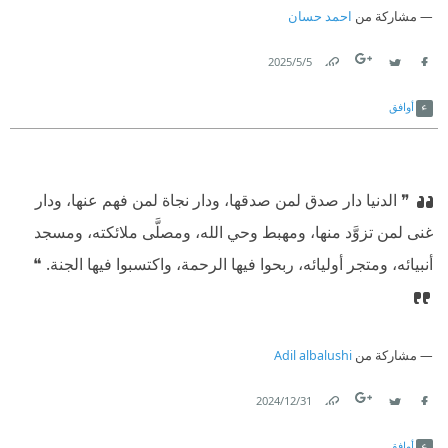
مشاركة من
احمد حسان
5‏/5‏/2025
Link
Twitter
Facebook
أوافق
❞ الدنيا دار صدق لمن صدقها، ودار نجاة لمن فهم عنها، ودار
غنى لمن تزوَّد منها، ومهبط وحي الله، ومصلَّى ملائكته، ومسجد
أنبيائه، ومتجر أوليائه، ربحوا فيها الرحمة، واكتسبوا فيها الجنة. ❝
مشاركة من
Adil albalushi
31‏/12‏/2024
Link
Twitter
Facebook
أوافق