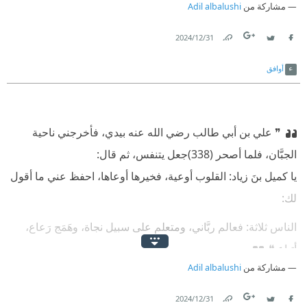
مشاركة من
Adil albalushi
31‏/12‏/2024
Link
Twitter
Facebook
أوافق
❞ علي بن أبي طالب رضي الله عنه بيدي، فأخرجني ناحية
الجبَّان، فلما أصحر (338)جعل يتنفس، ثم قال:
⁠‫يا كميل بنَ زياد: القلوب أوعية، فخيرها أوعاها، احفظ عني ما أقول
لك:
⁠‫الناس ثلاثة: فعالم ربَّاني، ومتعلم على سبيل نجاة، وهَمَج رَعاع،
أتباع ❝
مشاركة من
Adil albalushi
31‏/12‏/2024