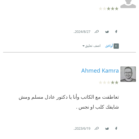
.
27‏/8‏/2024
Link
Twitter
Facebook
أوافق
اضف تعليق
Ahmed Kamra
تعاطفت مع الكاتب وأنا يا دكتور عادل مسلم ومش
شايفك كلب او نجس .
.
19‏/6‏/2023
Link
Twitter
Facebook