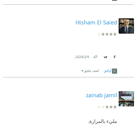
Hisham El Saied
.
9‏/2‏/2024
Link
Twitter
Facebook
أوافق
اضف تعليق
zainab jamil
مليء بالمرارة.