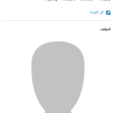
ما هو من الإسلام = يمثله.
كل القرّاء
ما ليس منه = لا يمثله وسيحاسب أصحابه عليه لأن الله
موجود والحياة ليست سبهللة.
المؤلف