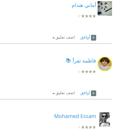
أماني هندام
أوافق
اضف تعليق
فاطمة تقرأ 📚
أوافق
اضف تعليق
Mohamed Essam