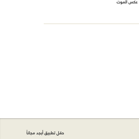
 عكس الموت
حمّل تطبيق أبجد مجاناً