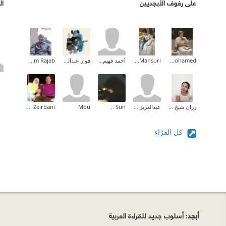
على رفوف الأبجديين
ال
Aliaa Mohamed
Enas Al-Mansuri
أحمد فهيم القاضى
فواز عبدالمحسن
Essam Rajab
رزان شيخ حسن
عبدالعزيز العنزي
Sun ..
Mou
Sana Zeirbani
كل القرّاء
أبجد
: أسلوب جديد للقراءة العربية