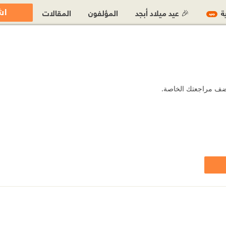
اش
ية
🎉 عيد ميلاد أبجد
المؤلفون
المقالات
جديد
 أضف مراجعتك الخاصة.