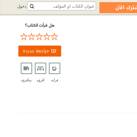
ترك الآن
دخول
هل قرأت الكتاب؟
مراجعة جديدة
قرأته
أقرؤه
سأقرؤه