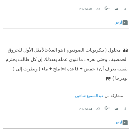
8‏/6‏/2023
Link
Twitter
Facebook
أوافق
محلول ( بيكربونات الصوديوم ) هو العلاجالأمثل الأول للحروق
الحمضية ، وحتى نعرف ما ننوى عملە بعدذلك إن كل طالب يحترم
نفسە يعرف أن ( حمض + قاعدة ￼ ملح + ماء ) ‫ونظرت إلى (
بودرجا )
مشاركة من
عبدالسميع شاهين
4‏/6‏/2023
Link
Twitter
Facebook
أوافق