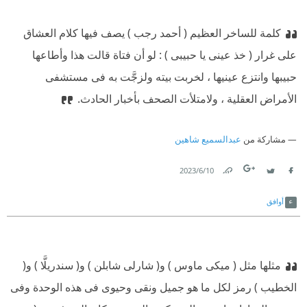
كلمة للساخر العظيم ( أحمد رجب ) يصف فيها كلام العشاق
على غرار ( خذ عينى يا حبيبى ) : لو أن فتاة قالت هذا وأطاعها
حبيبها وانتزع عينيها ، لخربت بيتە ولزجَّت بە فى مستشفى
الأمراض العقلية ، ولامتلأت الصحف بأخبار الحادث.
مشاركة من
عبدالسميع شاهين
10‏/6‏/2023
Link
Twitter
Facebook
أوافق
مثلها مثل ( ميكى ماوس ) و( شارلى شابلن ) و( سندريلَّا ) و(
الخطيب ) رمز لكل ما هو جميل ونقى وحيوى فى هذە الوحدة ‫وفى