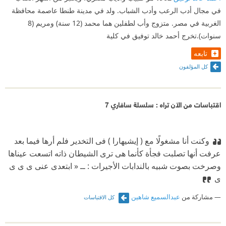
في مجال أدب الرعب وأدب الشباب. ولد في مدينة طنطا عاصمة محافظة
الغربية في مصر. متزوج وأب لطفلين هما محمد (12 سنة) ومريم (8
سنوات).تخرج أحمد خالد توفيق في كلية
تابعه
كل المؤلفون
اقتباسات من الآن تراه : سلسلة سافاري 7
وكنت أنا مشغولًا مع ( إيشيهارا ) فى التخدير فلم أرها ‫فيما بعد
عرفت أنها تصلبت فجأة كأنما هى ترى الشيطان ذاتە ‫اتسعت عيناها
وصرخت بصوت شبيە بالندابات الأجيرات : ‫ــ « ابتعدى عنى ى ى ى
ى
مشاركة من
عبدالسميع شاهين
كل الاقتباسات