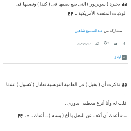
بحيرة ( سوبريور ) التى يقع نصفها فى ( كندا ) ونصفها فى
الولايات المتحدة الأمريكية ..
مشاركة من
عبدالسميع شاهين
13‏/6‏/2023
Link
Twitter
Facebook
أوافق
تذكرت أن ( بخيل ) فى العامية التونسية تعادل ( كسول ) عندنا
..
‫قلت لە وأنا أنزع معطفى بدورى .
‫ــ « أعدك أن أكف عن البخل يا أخ ( بسام ) .. أعدك .. » .