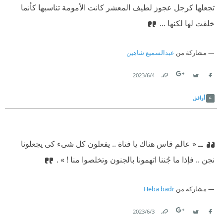
تجعلها كرجل عجوز لطيف المعشر ‫كانت الأمومة تناسبها كأنما
خلقت لها لكنها ...
مشاركة من
عبدالسميع شاهين
4‏/6‏/2023
Link
Twitter
Facebook
أوافق
‫ــ « عالم قاس هناك يا فتاة .. يفعلون كل شىء كى يجعلونا
نجن .. فإذا ما جُننا اتهمونا بالجنون وتخلصوا منا ! » .
مشاركة من
Heba badr
3‏/6‏/2023