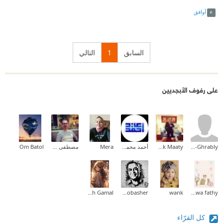
Link
Twitter
Facebook
أوافق
السابق
1
التالي
على رفوف الأبجديين
Sami Ali El-Ghrably
Ahmad Abdul-Razek Maaty
أحمد محمود عيد
Mera
مصطفى عمر الفاروق
Om Batol
Sarah Gamal
Tamer Mobasher
wank
Marwa fathy
كل القرّاء