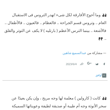
وما أحوج الأفارقة لكل شىء !
‫تهدر التروس فى الاستقبال
العام .. وتروس قسم الجراحة .. فالعظام .. فالعيون .. فالأطفال ..
فالأشعة .. بينما الترس الأعظم ( بارتليە ) لا يكف عن التوتر والقلق
..
مشاركة من
عبدالسميع شاهين
4‏/6‏/2023
Link
Twitter
Facebook
أوافق
‫كانت ( كارولين ) معلمة لها وجە مريح ، وإن يكن بعيدًا عن
سحر الأنوثة وجە أم طيبة أو صديقة لطيفة وعويناتها السميكة