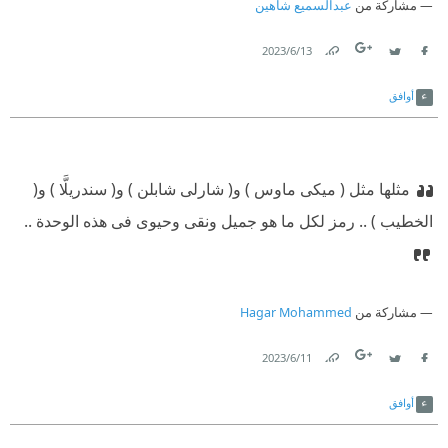
مشاركة من
عبدالسميع شاهين
13‏/6‏/2023
Link
Twitter
Facebook
أوافق
مثلها مثل ( ميكى ماوس ) و( شارلى شابلن ) و( سندريلَّا ) و(
الخطيب ) .. رمز لكل ما هو جميل ونقى وحيوى فى هذە الوحدة ..
مشاركة من
Hagar Mohammed
11‏/6‏/2023
Link
Twitter
Facebook
أوافق