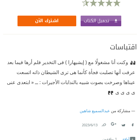
تحميل الكتاب
اشترك الآن
اقتباسات
وكنت أنا مشغولًا مع ( إيشيهارا ) فى التخدير فلم أرها ‫فيما بعد
عرفت أنها تصلبت فجأة كأنما هى ترى الشيطان ذاتە ‫اتسعت
عيناها وصرخت بصوت شبيە بالندابات الأجيرات : ‫ــ « ابتعدى عنى
ى ى ى ى
مشاركة من
عبدالسميع شاهين
13‏/6‏/2023
Link
Twitter
Facebook
أوافق
1
يوافقون