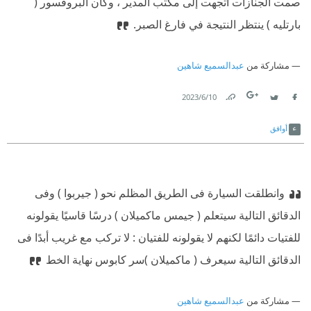
صمت الجنازات اتجهت إلى مكتب المدير ، وكان البروفسور (
بارتليە ) ينتظر النتيجة في فارغ الصبر.
مشاركة من
عبدالسميع شاهين
10‏/6‏/2023
Link
Twitter
Facebook
أوافق
وانطلقت السيارة فى الطريق المظلم نحو ( جيربوا ) ‫وفى
الدقائق التالية سيتعلم ( جيمس ماكميلان ) درسًا قاسيًا يقولونە
للفتيات دائمًا لكنهم لا يقولونە للفتيان : لا تركب مع غريب أبدًا ‫فى
الدقائق التالية سيعرف ( ماكميلان )
سر كابوس نهاية الخط
مشاركة من
عبدالسميع شاهين