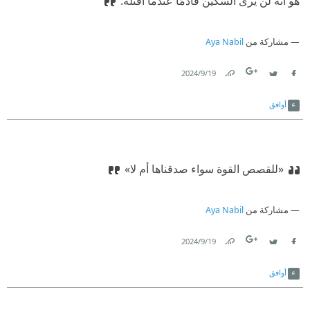
هو أنه لن يرى السكين قادمًا عندما أقتله.
مشاركة من
Aya Nabil
19‏/9‏/2024
Link
Twitter
Facebook
أوافق
«للقصص القوة سواء صدقناها أم لا»
مشاركة من
Aya Nabil
19‏/9‏/2024
Link
Twitter
Facebook
أوافق