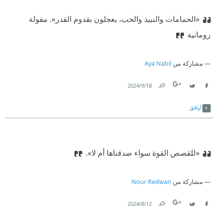
«الحمامات والنبيذ والحب، يعجلون بقدوم القدر».
‫ مقولة
رومانية
مشاركة من
Aya Nabil
18‏/9‏/2024
Link
Twitter
Facebook
أوافق
«للقصص القوة سواء صدقناها أم لا».
مشاركة من
Nour Redwan
12‏/8‏/2024
Link
Twitter
Facebook