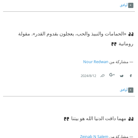
أوافق
«الحمامات والنبيذ والحب، يعجلون بقدوم القدر».
‫ مقولة
رومانية
مشاركة من
Nour Redwan
12‏/8‏/2024
Link
Twitter
Facebook
أوافق
مهما داقت الدنيا الله هو بيتنا
مشاركة من
Zeinab N Salem