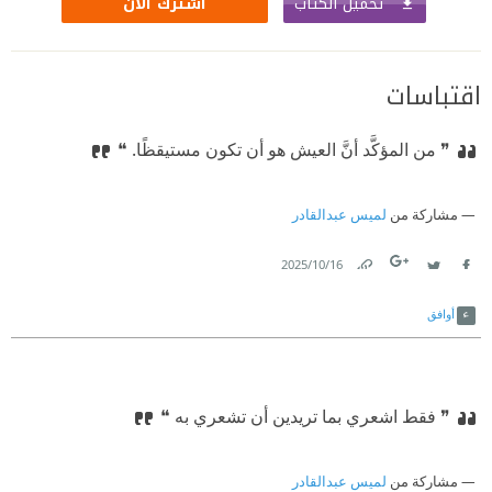
تحميل الكتاب
اشترك الآن
اقتباسات
❞ من المؤكَّد أنَّ العيش هو أن تكون مستيقظًا. ❝
مشاركة من
لميس عبدالقادر
16‏/10‏/2025
Link
Twitter
Facebook
أوافق
❞ فقط اشعري بما تريدين أن تشعري به ❝
مشاركة من
لميس عبدالقادر