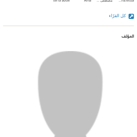
menna.eissa
مصطفى عمر الفاروق
Ama
terfa abde
كل القرّاء
المؤلف