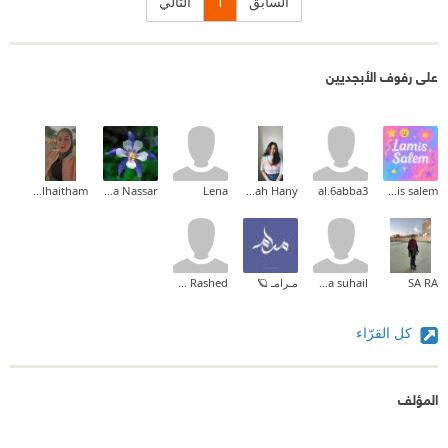
السابق
1
التالي
على رفوف الأبجديين
Zainab_alhaitham
Alaa Nassar
Lena
Sarah Hany
al.6abba3
lamis salem
SA RA
hamda suhail
مـرامـ 🪐
Salih Rashed
كل القرّاء
المؤلف