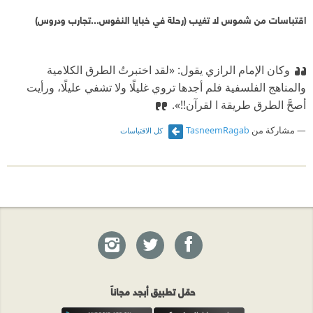
اقتباسات من شموس لا تغيب (رحلة في خبايا النفوس...تجارب ودروس)
وكان الإمام الرازي يقول:
‫ «لقد اختبرتُ الطرق الكلامية
والمناهج الفلسفية فلم أجدها تروي غليلًا ولا تشفي عليلًا، ورأيت
أصحَّ الطرق طريقة ا لقرآن!!».
مشاركة من
TasneemRagab
كل الاقتباسات
حمّل تطبيق أبجد مجاناً