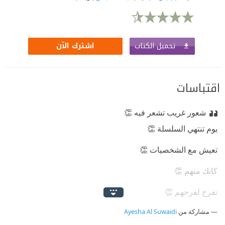
تحميل الكتاب
اشترك الآن
اقتباسات
شعور غريب تشعر فيه 👏
يوم تنتهي السلسلة 👏
تعيش مع الشخصيات 👏
كانك منهم 👏
تفرح لفرحهم 👏
مشاركة من
وتحزن لحزنهم 👏
Ayesha Al Suwaidi