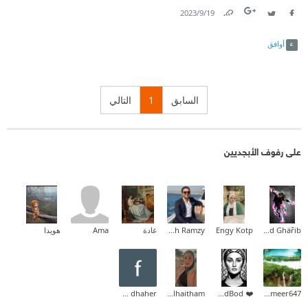
19‏/9‏/2023
Link
Twitter
Facebook
أوافق
السابق
1
التالي
على رفوف الأبجديين
Møhämệd Ghäřib
Engy Kotp
Mina Mamdouh Ramzy
غادة
Ama
هويدا
farah dhaher
Zainab_alhaitham
❤️ BodBod ❤️
alameer647