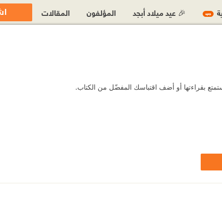
اش
ية
🎉 عيد ميلاد أبجد
المؤلفون
المقالات
جديد
تمتع بقراءتها أو أضف اقتباسك المفضّل من الكتاب.