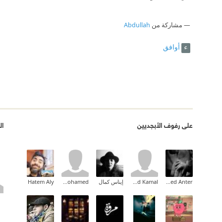
مشاركة من
Abdullah
أوافق
على رفوف الأبجديين
ال
Ahmed Mohammed Anter
Ahmed Kamal
إيناس كمال
amr mohamed
Hatem Aly