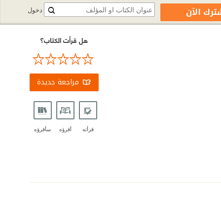
ترك الآن
دخول
هل قرأت الكتاب؟
مراجعة جديدة
قرأته
أقرؤه
سأقرؤه