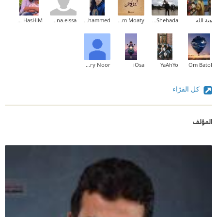
هبة الله
Ashraf Shehada
Ibrahim Moaty
Fatma Muhammed
menna.eissa
HaliM HasHiM
Shery Noor
iOsa
YaAhYo
Om Batol
كل القرّاء
المؤلف