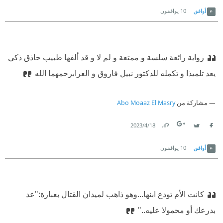
Link
Twitter
Facebook
أوافق
10
يوافقون
رواية رائعة سلسة و ممتعة و لم لا و قد ألفها طبيب حاذق ذكي
يعد تلميذا و تكمله للدكتور نبيل فاروق و العراب
رحمهما الله
مشاركة من
Abo Moaaz El Masry
18‏/4‏/2023
Link
Twitter
Facebook
أوافق
10
يوافقون
كانت الأم تودع ابنها...وهو ذاهب لميدان القتال بعبارة:
"عد
بدرعك أو محمولا عليه.."