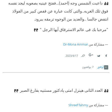
داعبت الشمس وجه (احمد)...ففتح عينيه بصعوبه ليجد نفسه
فوق تلك الغربه..والتى كانت عبارة عن قفص كبير من الفولاذ
انتفض جالسا ..والعديد من الوجوه ترمقه ببرود.
"مرحبا بك فى عالم الاسترقاق أيها الرجل "
مشاركة من
Dr-Mona Ammar
17‏/4‏/2023
Link
Twitter
Facebook
أوافق
7
يوافقون
العدد الثانى هينزل امتى يادكتور مستنيه بفارغ الصبر
مشاركة من
Shreef fahmy