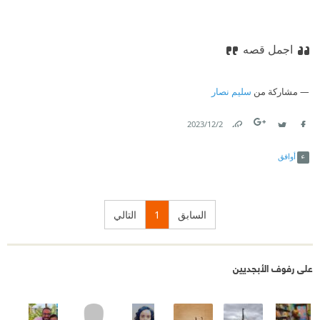
اجمل قصه
مشاركة من
سليم نصار
2‏/12‏/2023
Link
Twitter
Facebook
أوافق
السابق
1
التالي
على رفوف الأبجديين