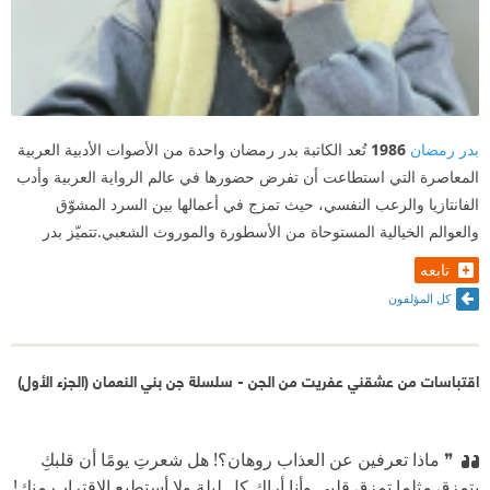
بدر رمضان
1986
تُعد الكاتبة بدر رمضان واحدة من الأصوات الأدبية العربية
المعاصرة التي استطاعت أن تفرض حضورها في عالم الرواية العربية وأدب
الفانتازيا والرعب النفسي، حيث تمزج في أعمالها بين السرد المشوّق
والعوالم الخيالية المستوحاة من الأسطورة والموروث الشعبي.تتميّز بدر
تابعه
كل المؤلفون
اقتباسات من عشقني عفريت من الجن - سلسلة جن بني النعمان (الجزء الأول)
❞ ماذا تعرفين عن العذاب روهان؟! هل شعرتِ يومًا أن قلبكِ
يتمزق مثلما تمزق قلبي وأنا أراكِ كل ليلة ولا أستطيع الاقتراب منكِ!