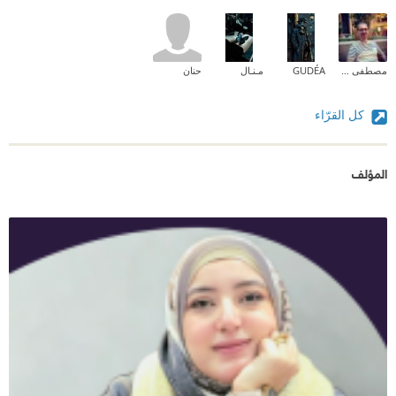
مصطفى عمر الفاروق
GUDÉA
مـنـال
حنان
كل القرّاء
المؤلف