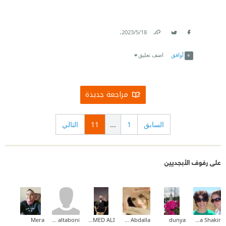
.
18‏/5‏/2023
Link
Twitter
Facebook
أوافق
اضف تعليق
مراجعة جديدة
السابق
1
...
11
التالي
على رفوف الأبجديين
Mera
oshy altaboni
MOHAMED ALI
Rowaida Taha Abdalla
dunya
Maha Shakir