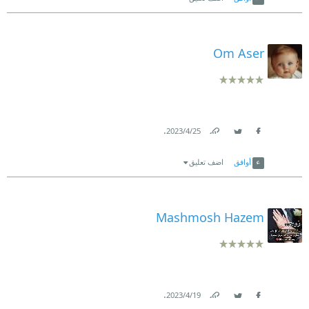
Om Aser
.
25‏/4‏/2023
Link
Twitter
Facebook
أوافق
اضف تعليق
Mashmosh Hazem
.
19‏/4‏/2023