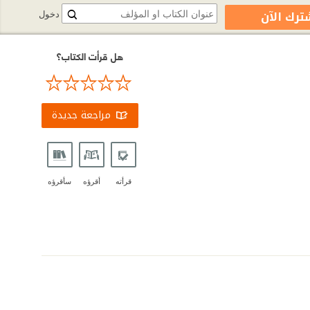
ترك الآن
دخول
هل قرأت الكتاب؟
مراجعة جديدة
قرأته
أقرؤه
سأقرؤه