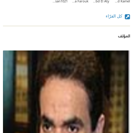
Mohamed hassan1021
Dina Farouk
Rania Abd El Aty
Waleed Kamel
كل القرّاء
المؤلف