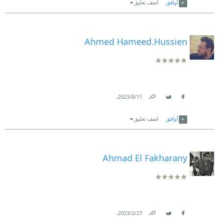
أوافق
اضف تعليق
Ahmed Hameed.Hussien
.
11‏/8‏/2023
Link
Twitter
Facebook
أوافق
اضف تعليق
Ahmad El Fakharany
.
27‏/2‏/2023