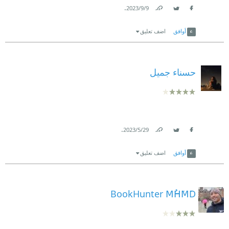
.
9‏/9‏/2023
Link
Twitter
Facebook
أوافق
اضف تعليق
حسناء جميل
.
29‏/5‏/2023
Link
Twitter
Facebook
أوافق
اضف تعليق
BookHunter MُHَMَD