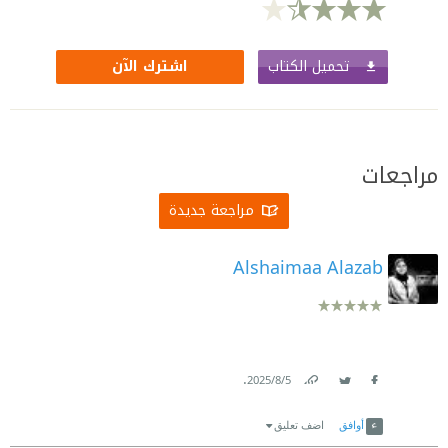
تحميل الكتاب
اشترك الآن
مراجعات
مراجعة جديدة
Alshaimaa Alazab
.
5‏/8‏/2025
Link
Twitter
Facebook
أوافق
اضف تعليق