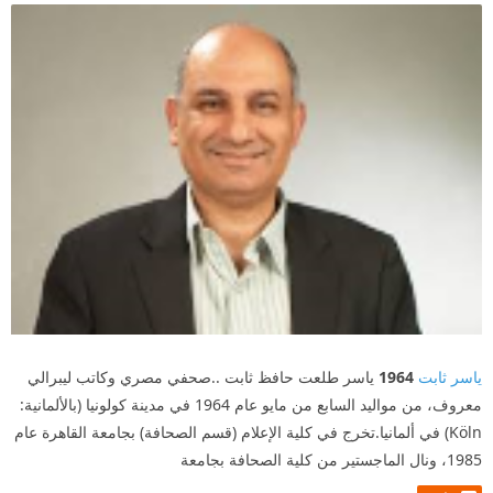
يكتب ياسر ثابت فصل كامل عن ويجز في ربع الكتاب
تقريبا و مع احترامي الكامل لويجز و أنا واحد من جمهوره
و استمتعت بما كتبه ياسر إلا ان فصل كامل عن مطرب
واحد لنوع واحد من الغناء الشعبي يعد اسرافا في غير
موضعه و خصوصا انه خصص للراب نصف الكتاب تقريبا و
نجد ويجز حاضر أيضا بقوة في هذا الجزء.
يتحدث عن فيروز كراويه و دينا الوديدي و مريم صالح و
يسرا الهواري و غيرهم من مطربي الجيل الغاضب من
الشباب مع الفرق الفنية التي سبقت ثورة يناير و تأثرت بها
و أثرت فيها على أنهم من الغناء الشعبي و هو ما يخالف
ياسر ثابت
1964
ياسر طلعت حافظ ثابت ..صحفي مصري وكاتب ليبرالي
الحقيقة تماما إلى جانب أنه اهتم أيضا بتاريخ هؤلاء
معروف، من مواليد السابع من مايو عام 1964 في مدينة كولونيا (بالألمانية:
Köln) في ألمانيا.تخرج في كلية الإعلام (قسم الصحافة) بجامعة القاهرة عام
الأشخاص لا الخصائص المميزة لأغانيهم.
1985، ونال الماجستير من كلية الصحافة بجامعة
الجزء الخاص بالراب الأمريكي هو الأمتع لأنه في صميم