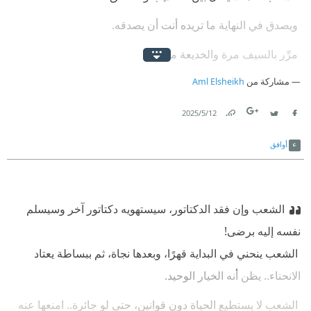
‫ ويصدق في النهاية ما تريده أنت أن يصدقه.
‫ مرِّر بالسيف مرة والخديعة مرة..
مشاركة من
Aml Elsheikh
‫ اجمع معارضيك دومًا حولك.. انصت لهم، احصِهم بتركيز .. ثم
اقتلهم أمام الجميع!
12‏/5‏/2025
Link
Twitter
Facebook
أوافق
الشعب وإن فقد الدكتاتور، سيستهويه دكتاتور آخر وسيسلم
نفسه إليه برضى!
‫ الشعب ينحني في البداية قهرًا، وبعدها نجاة، ثم ببساطة يعتاد
الانحناء.. يظن أنه الخيار الوحيد.
‫ الشعب لا يستطيع الحياة دون قوانين، حتى لو جائرة.. امنعها عنه