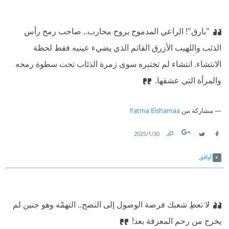
"بارق"! الراعي المدموج بروح محارب.. صاحب رمح رأس
الذئب واللهيب الأزرق القاتم الذي يضيء عينيه فقط لحظة
الانتشاء. انتشاء لم تختبره سوى زمرة الذئاب تحت سطوة رمحه
والمرأة التي عشقها.
مشاركة من
Fatma Elshamaa
30‏/1‏/2025
Link
Twitter
Facebook
أوافق
لا تعطِ شعبك فرصة الوصول إلى النضج.. التهمْه وهو جنين لم
يخرج من رحم المعرفة بعد!