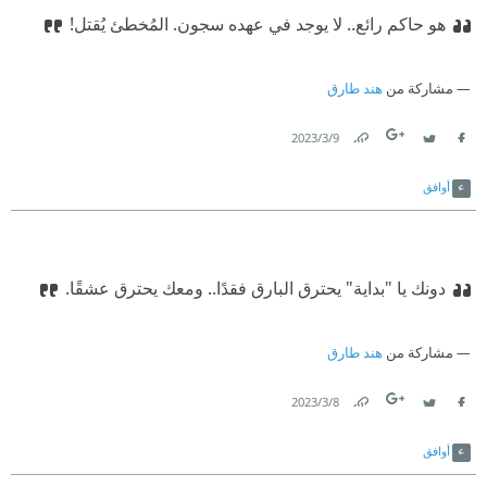
هو حاكم رائع.. لا يوجد في عهده سجون. المُخطئ يُقتل!
مشاركة من
هند طارق
9‏/3‏/2023
Link
Twitter
Facebook
أوافق
دونك يا "بداية" يحترق البارق فقدًا.. ومعك يحترق عشقًا.
مشاركة من
هند طارق
8‏/3‏/2023
Link
Twitter
Facebook
أوافق