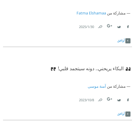
مشاركة من
Fatma Elshamaa
30‏/1‏/2025
Link
Twitter
Facebook
أوافق
البكاء يريحني.. دونه سيتجمد قلبي!
مشاركة من
آمنة موسى
8‏/10‏/2023
Link
Twitter
Facebook
أوافق