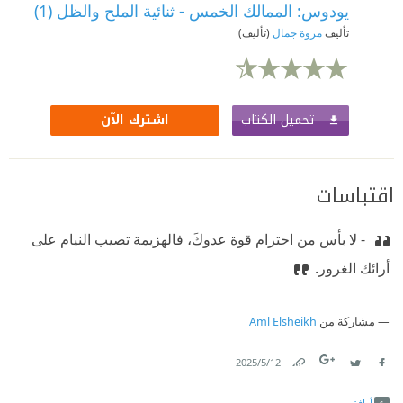
يودوس: الممالك الخمس - ثنائية الملح والظل (1)
تأليف
مروة جمال
(تأليف)
تحميل الكتاب
اشترك الآن
اقتباسات
‫ - لا بأس من احترام قوة عدوكَ، فالهزيمة تصيب النيام على
أرائك الغرور.
مشاركة من
Aml Elsheikh
12‏/5‏/2025
Link
Twitter
Facebook
أوافق