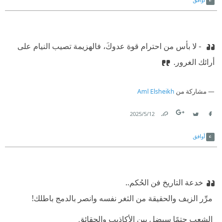
‫ - لا بأس من احترام قوة عدوكَ، فالهزيمة تصيب النيام على
أرائك الغرور.
مشاركة من
Aml Elsheikh
12‏/5‏/2025
Link
Twitter
Facebook
أوافق
خدعة التاريخ فن الحُكم..
‫ مرِّر الزيف والحقيقة من الثغر نفسه وانصر بالدمج باطلك!
‫ الشعب حتمًا سيضل بين الأكاذيب والحقائق