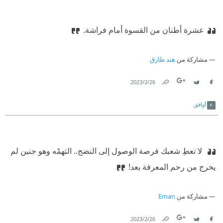
عشرة أطنان من القسوة أمام فراشة.
مشاركة من
هند طارق
26‏/2‏/2023
Link
Twitter
Facebook
أوافق
‫ لا تعطِ شعبك فرصة الوصول إلى النضج.. التهمْه وهو جنين لم
يخرج من رحم المعرفة بعد!
مشاركة من
Eman
26‏/2‏/2023