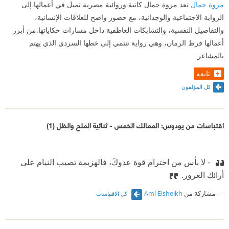
مروة جمال
تعد مروة جمال كاتبة وروائية مصرية تميل في أعمالها إلى
الرواية الاجتماعية والوجدانية، مع حضور واضح للعلاقات الإنسانية،
والتفاصيل النفسية، والتشابكات العاطفية داخل مسارات حكاياتها.من أبرز
أعمالها فرط الرمان، وهي رواية تنتمي إلى خطها السردي الذي يهتم
بالمشاعر
تابعه
كل المؤلفون
اقتباسات من يودوس: الممالك الخمس - ثنائية الملح والظل (1)
‫ - لا بأس من احترام قوة عدوكَ، فالهزيمة تصيب النيام على
أرائك الغرور.
مشاركة من
Aml Elsheikh
كل الاقتباسات