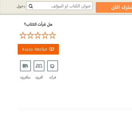
ترك الآن
دخول
هل قرأت الكتاب؟
مراجعة جديدة
قرأته
أقرؤه
سأقرؤه