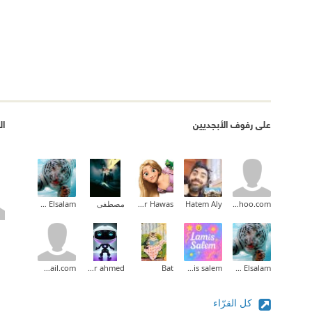
على رفوف الأبجديين
ال
ghanem4@yahoo.com
Hatem Aly
Hadeer Hawas
مصطفى
Ehab Mohammed Abd Elsalam
Suzan.shan84@gmail.com
hager ahmed
Bat
lamis salem
Ehab Mohammed Abd Elsalam
كل القرّاء