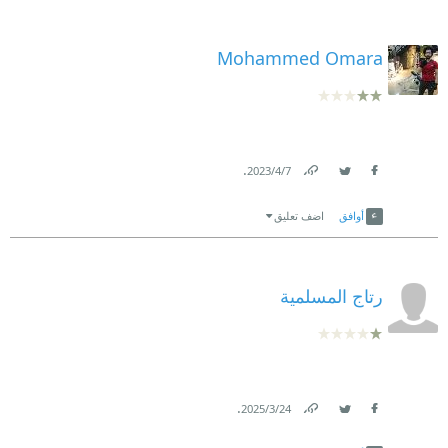
Mohammed Omara
.
7‏/4‏/2023
Link
Twitter
Facebook
أوافق
اضف تعليق
رتاج المسلمية
.
24‏/3‏/2025
Link
Twitter
Facebook