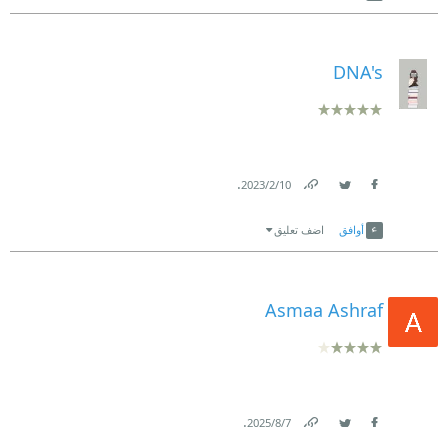
DNA's
.
10‏/2‏/2023
Link
Twitter
Facebook
أوافق
اضف تعليق
Asmaa Ashraf
.
7‏/8‏/2025
Link
Twitter
Facebook