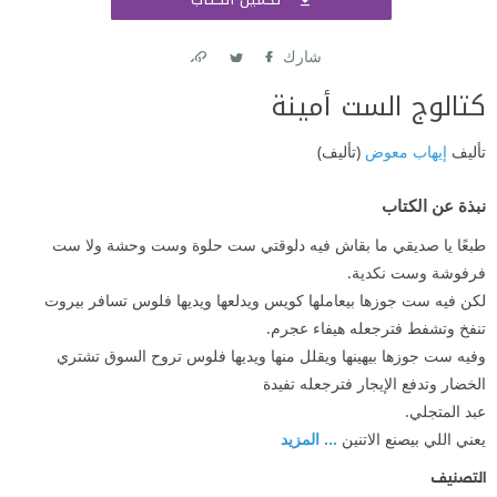
اشتر
شارك
Link
Twitter
Facebook
كتالوج الست أمينة
تأليف
إيهاب معوض
(تأليف)
نبذة عن الكتاب
طبعًا يا صديقي ما بقاش فيه دلوقتي ست حلوة وست وحشة ولا ست
فرفوشة وست نكدية.
لكن فيه ست جوزها بيعاملها كويس ويدلعها ويديها فلوس تسافر بيروت
تنفخ وتشفط فترجعله هيفاء عجرم.
وفيه ست جوزها بيهينها ويقلل منها ويديها فلوس تروح السوق تشتري
الخضار وتدفع الإيجار فترجعله تفيدة
عبد المتجلي.
يعني اللي بيصنع الاتنين
... المزيد
التصنيف