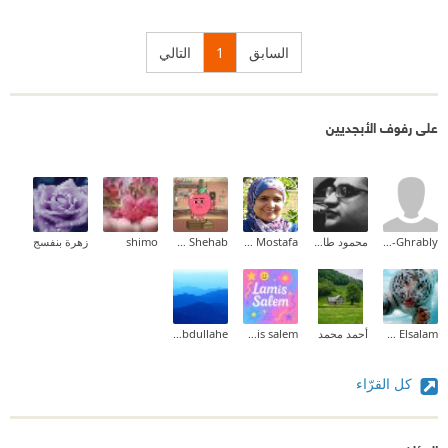
السابق
1
التالي
على رفوف الأبجديين
Sami Ali El-Ghrably
محمود طارق إبراهيم
Radwa Mostafa
Tarek Shehab
shimo
زهرة بنفسج
Ehab Mohammed Abd Elsalam
أحمد محمد
lamis salem
Ibrahim Saber Abdullahe
كل القرّاء