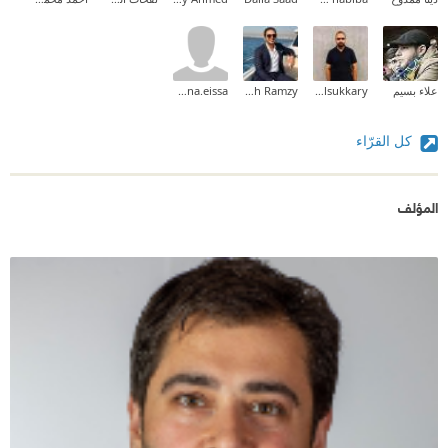
علاء بسيم
Ahmed Elsukkary
Mina Mamdouh Ramzy
menna.eissa
كل القرّاء
المؤلف