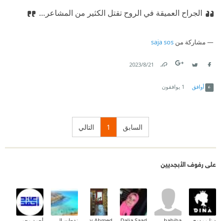
الجراح العميقة في الروح تقتل الكثير من المشاعر…
مشاركة من
saja sos
21‏/8‏/2023
Link
Twitter
Facebook
أوافق
1
يوافقون
السابق
1
التالي
على رفوف الأبجديين
دينا ممدوح
om habiba
Dalia Saad
Maaly Ahmed
نفحات الصياد
أحمد محمود عيد