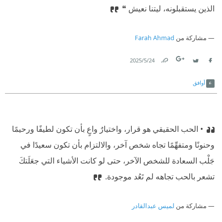
الذين يستقبلونه، ليتنا نعيش ❝
مشاركة من
Farah Ahmad
24‏/5‏/2025
Link
Twitter
Facebook
أوافق
• الحب الحقيقي هو قرار، واختيارٌ واعٍ بأن تكون لطيفًا ورحيمًا
وحنونًا ومتفهِّمًا تجاه شخص آخر، والالتزام بأن تكون سعيدًا في
جَلْب السعادة للشخص الآخر، حتى لو كانت الأشياء التي جعَلَتكَ
تشعر بالحب تجاهه لم تَعُد موجودة.
مشاركة من
لميس عبدالقادر