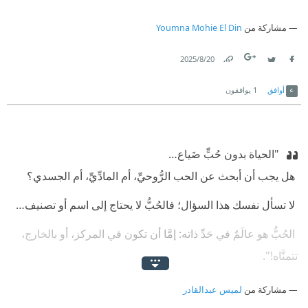
مشاركة من
Youmna Mohie El Din
20‏/8‏/2025
Link
Twitter
Facebook
أوافق
1
يوافقون
‫ "الحياة بدون حُبٍّ ضَياع…
‫ هل يجب أن أبحث عن الحب الرُّوحيِّ، أم المادِّيِّ، أم الجسدي؟
‫ لا تسأل نفسك هذا السؤال؛ فالحُبُّ لا يحتاج إلى اسم أو تصنيف…
‫ الحُبُّ هو عالَمٌ في حَدِّ ذاته: إمَّا أن تكون في المركز، أو بالخارج،
تتمنَّاه!".
‫ "شمس التبريزي"
مشاركة من
لميس عبدالقادر