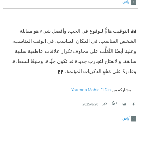
أوافق
التوقيت هامٌّ للوقوع في الحب، وأفضل شيء هو مقابلة
الشخص المناسب، في المكان المناسب، في الوقت المناسب،
وعلينا أيضًا التَّغلُّب على مخاوف تكرار علاقات عاطفية سلبية
سابقة، والانفتاح لتجارب جديدة قد تكون جيِّدة، ومنبعًا للسعادة،
وقادرةً على مَحْوِ الذكريات المؤلمة.
مشاركة من
Youmna Mohie El Din
20‏/8‏/2025
Link
Twitter
Facebook
أوافق