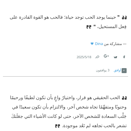
❞ حينما يوجد الحب توجد حياة؛ فالحب هو القوة القادرة على
فِعل المستحيل، ❝
مشاركة من
Dina 💗
18‏/5‏/2025
Link
Twitter
Facebook
أوافق
3
يوافقون
الحب الحقيقي هو قرار، واختيارٌ واعٍ بأن تكون لطيفًا ورحيمًا
وحنونًا ومتفهِّمًا تجاه شخص آخر، والالتزام بأن تكون سعيدًا في
جَلْب السعادة للشخص الآخر، حتى لو كانت الأشياء التي جعَلَتكَ
تشعر بالحب تجاهه لم تَعُد موجودة.