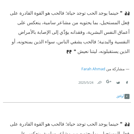
❞ حينما يوجد الحب توجد حياة؛ فالحب هو القوة القادرة على
فِعل المستحيل، بما يحتويه من مشاعر سامية، ينعكس على
أعماق النفس البشرية، وفقدانه يؤدِّي إلى الإصابة بالأمراض
النفسية والبدنية؛ فالحب يشفي الناس، سواء الذين يمنحونه، أو
الذين يستقبلونه، ليتنا نعيش ❝
مشاركة من
Farah Ahmad
24‏/5‏/2025
Link
Twitter
Facebook
أوافق
❞ حينما يوجد الحب توجد حياة؛ فالحب هو القوة القادرة على
فِعل المستحيل، بما يحتويه من مشاعر سامية، ينعكس على