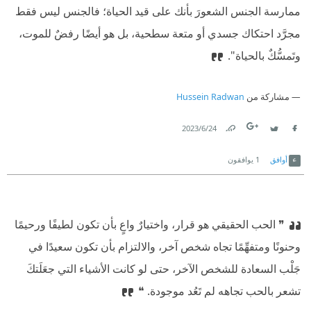
ممارسة الجنس الشعورَ بأنك على قيد الحياة؛ فالجنس ليس فقط
مجرَّد احتكاك جسدي أو متعة سطحية، بل هو أيضًا رفضٌ للموت،
وتَمسُّكٌ بالحياة".
مشاركة من
Hussein Radwan
24‏/6‏/2023
Link
Twitter
Facebook
أوافق
1
يوافقون
❞ الحب الحقيقي هو قرار، واختيارٌ واعٍ بأن تكون لطيفًا ورحيمًا
وحنونًا ومتفهِّمًا تجاه شخص آخر، والالتزام بأن تكون سعيدًا في
جَلْب السعادة للشخص الآخر، حتى لو كانت الأشياء التي جعَلَتكَ
تشعر بالحب تجاهه لم تَعُد موجودة. ❝