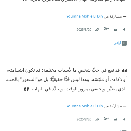
مشاركة من
Youmna Mohie El Din
20‏/8‏/2025
Link
Twitter
Facebook
أوافق
قد نقع في حبِّ شخصٍ ما لأسباب مختلفة؛ قد تكون ابتسامته،
أو ذكاءه، أو مَلبَسَه، وهذا ليس حُبًّا حقيقيًّا؛ بل هو"الشعور" بالحب،
الذي يتغيَّر، ويختفي بمرور الوقت، ويتبدَّد في النهاية.
مشاركة من
Youmna Mohie El Din
20‏/8‏/2025
Link
Twitter
Facebook