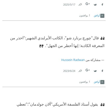
17‏/5‏/2025
Link
Twitter
Facebook
أوافق
1
يوافقون
قال"چورچ برنارد شو"، الكاتب الأيرلندي الشهير:"احذر من
المعرفة الكاذبة؛ إنها أخطر من الجهل".
مشاركة من
Hussein Radwan
24‏/6‏/2023
Link
Twitter
Facebook
أوافق
1
يوافقون
‫ يقول أستاذ الفلسفة الأمريكي"آلان جولدمان":"تعطي