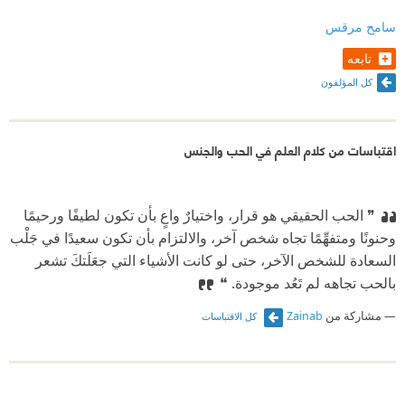
سامح مرقس
تابعه
كل المؤلفون
اقتباسات من كلام العلم في الحب والجنس
❞ الحب الحقيقي هو قرار، واختيارٌ واعٍ بأن تكون لطيفًا ورحيمًا
وحنونًا ومتفهِّمًا تجاه شخص آخر، والالتزام بأن تكون سعيدًا في جَلْب
السعادة للشخص الآخر، حتى لو كانت الأشياء التي جعَلَتكَ تشعر
بالحب تجاهه لم تَعُد موجودة. ❝
مشاركة من
Zainab
كل الاقتباسات