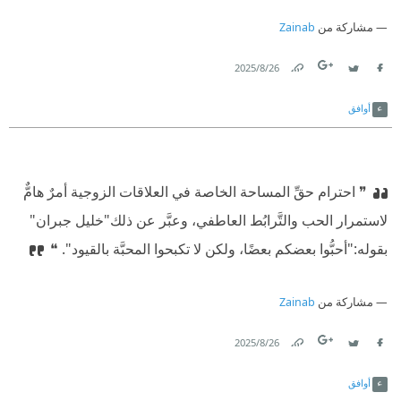
مشاركة من
Zainab
26‏/8‏/2025
Link
Twitter
Facebook
أوافق
❞ احترام حقِّ المساحة الخاصة في العلاقات الزوجية أمرٌ هامٌّ
لاستمرار الحب والتَّرابُط العاطفي، وعبَّر عن ذلك"خليل جبران"
بقوله:"أحبُّوا بعضكم بعضًا، ولكن لا تكبحوا المحبَّة بالقيود". ❝
مشاركة من
Zainab
26‏/8‏/2025
Link
Twitter
Facebook
أوافق