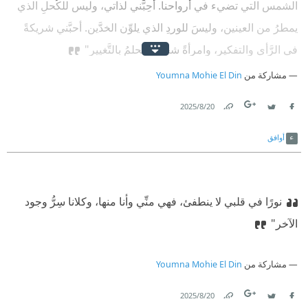
الشمس التي تضيء في أرواحنا. أحِبَّني لذاتي، وليس للكُحلِ الذي
يمطرُ من العينين، وليسَ للوردِ الذي يلوِّن الخدَّين. أحبَّني شريكةً
في الرَّأي والتفكير، وامرأةً شجاعةً تحلمُ بالتَّغيير"
مشاركة من
Youmna Mohie El Din
20‏/8‏/2025
Link
Twitter
Facebook
أوافق
ﻧﻮﺭًﺍ ﻓﻲ ﻗﻠﺒﻲ ﻻ ﻳﻨﻄﻔﺊ، ﻓﻬﻲ ﻣﻨِّﻲ ﻭﺃﻧﺎ ﻣﻨﻬﺎ، ﻭﻛﻼﻧﺎ ﺳِﺮُّ ﻭﺟﻮﺩ
ﺍﻵﺧﺮ"
مشاركة من
Youmna Mohie El Din
20‏/8‏/2025