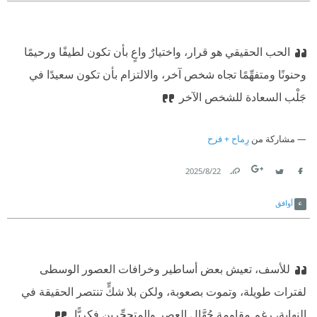
الحب الحقيقي هو قرار، واختيارٌ واعٍ بأن تكون لطيفًا ورحيمًا
وحنونًا ومتفهِّمًا تجاه شخص آخر، والالتزام بأن تكون سعيدًا في
جَلْب السعادة للشخص الآخر
مشاركة من
رِماح + فرح
22‏/8‏/2025
Link
Twitter
Facebook
أوافق
للأسف، تعيش بعض أساطير وخرافات العصور الوسطى
لفترات طويلة، وتموت بصعوبة، ولكن بلا شكٍّ تنتصر الحقيقة في
النهاية، رغم مقاومة جُهَّال العصر والمتحجِّرين فكريًّا.