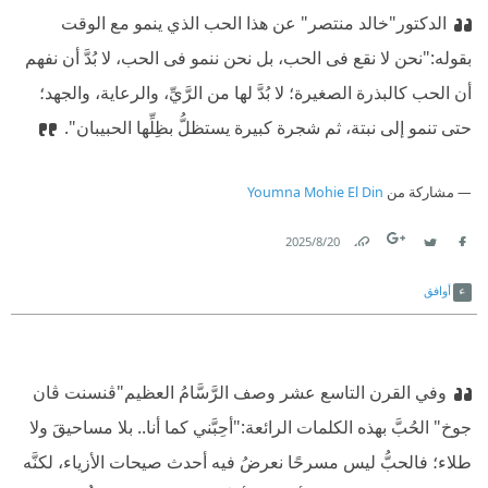
الدكتور"خالد منتصر" عن هذا الحب الذي ينمو مع الوقت
بقوله:"نحن لا نقع فى الحب، بل نحن ننمو فى الحب، لا بُدَّ أن نفهم
أن الحب كالبذرة الصغيرة؛ لا بُدَّ لها من الرَّيِّ، والرعاية، والجهد؛
حتى تنمو إلى نبتة، ثم شجرة كبيرة يستظلُّ بظِلِّها الحبيبان".
مشاركة من
Youmna Mohie El Din
20‏/8‏/2025
Link
Twitter
Facebook
أوافق
وفي القرن التاسع عشر وصف الرَّسَّامُ العظيم"ڤنسنت ڤان
جوخ" الحُبَّ بهذه الكلمات الرائعة:"أحِبَّني كما أنا.. بلا مساحيقَ ولا
طلاء؛ فالحبُّ ليس مسرحًا نعرضُ فيه أحدث صيحات الأزياء، لكنَّه