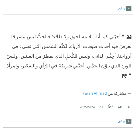
Link
Twitter
Facebook
أوافق
❞ أحِبَّني كما أنا.. بلا مساحيقَ ولا طلاء؛ فالحبُّ ليس مسرحًا
نعرضُ فيه أحدث صيحات الأزياء، لكنَّه الشمس التي تضيء في
أرواحنا. أحِبَّني لذاتي، وليس للكُحلِ الذي يمطرُ من العينين، وليسَ
للوردِ الذي يلوِّن الخدَّين. أحبَّني شريكةً في الرَّأي والتفكير، وامرأةً
❝
مشاركة من
Farah Ahmad
24‏/5‏/2025
Link
Twitter
Facebook
أوافق