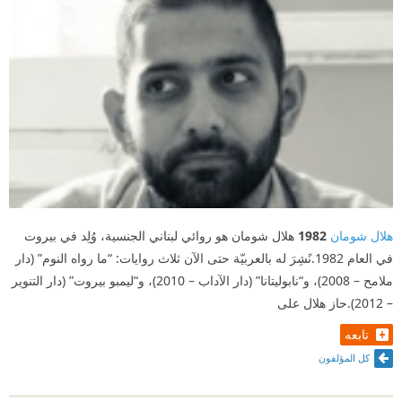
هلال شومان
1982
هلال شومان هو روائي لبناني الجنسية، وُلِد في بيروت
في العام 1982.نًشِرَ له بالعربيّة حتى الآن ثلاث روايات: “ما رواه النوم” (دار
ملامح – 2008)، و“نابوليتانا” (دار الآداب – 2010)، و“ليمبو بيروت” (دار التنوير
– 2012).حاز هلال على
تابعه
كل المؤلفون