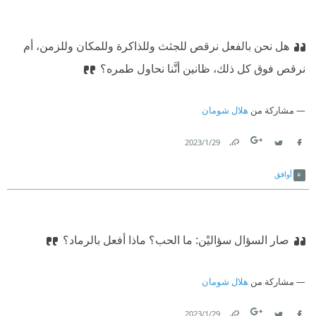
هل نحن بالفعل نرقص للجثث وللذاكرة وللمكان وللزمن، أم
نرقص فوق كل ذلك، ظانين أنَّنا نحاول طمره؟
مشاركة من
هلال شومان
29‏/1‏/2023
Link
Twitter
Facebook
أوافق
صار السؤال سؤاليْن: ما الحب؟ ماذا أفعل بالرماد؟
مشاركة من
هلال شومان
29‏/1‏/2023