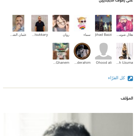
هلال شومان
Jihad Bazzi
سماء
روان
Ahmed Elsukkary
عثمان الشيخ خضر النور
Neda Ghanem
Abderahim
Ohood ali
Sarah Uzuma
كل القرّاء
المؤلف