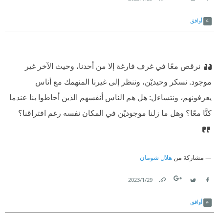
Link
Twitter
Facebook
أوافق
نرقص معًا في غرف فارغة إلا من أحدنا، وحيث الآخر غير
موجود. نسكر وحيديْن، وننظر إلى غيرنا المنهمك مع أناس
يعرفونهم، ونتساءل: هل هم الناس أنفسهم الذين أحاطوا بنا عندما
كنَّا معًا؟ وهل ما زلنا موجوديْن في المكان نفسه رغم افتراقنا؟
مشاركة من
هلال شومان
29‏/1‏/2023
Link
Twitter
Facebook
أوافق