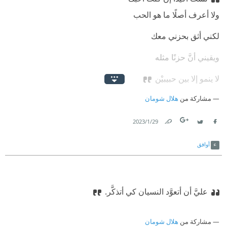
ولا أعرف أصلًا ما هو الحب
لكني أثق بحزني معك
ويقيني أنَّ حزنًا مثله
لا ينمو إلا بين حبيبيْن
مشاركة من
هلال شومان
29‏/1‏/2023
Link
Twitter
Facebook
أوافق
عليَّ أن أتعوَّد النسيان كي أتذكَّر.
مشاركة من
هلال شومان