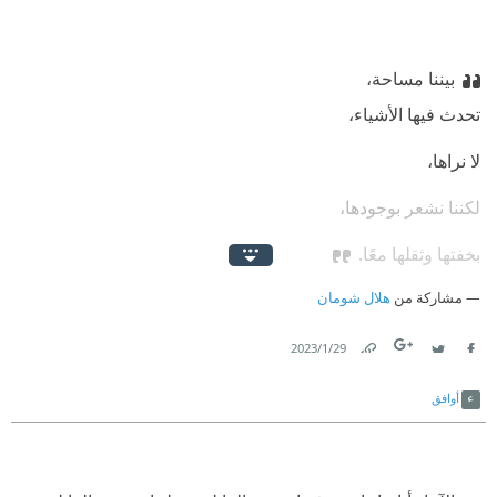
بيننا مساحة،
تحدث فيها الأشياء،
لا نراها،
لكننا نشعر بوجودها،
بخفتها وثقلها معًا.
مشاركة من
هلال شومان
29‏/1‏/2023
Link
Twitter
Facebook
أوافق