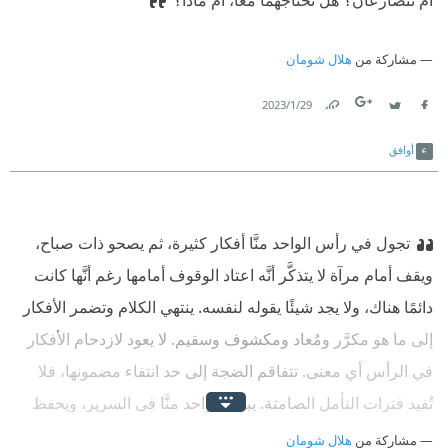
أم تتصارعان؟ هل نحتاجهما معاً، أم ماذا؟
مشاركة من
هلال شومان
29‏/1‏/2023
Link
Twitter
Facebook
أوافق
تجول في رأس الواحد منَّا أفكار كثيرة، ثم يصحو ذات صباح،
ويقف أمام مرآة لا يتذكَّر أنَّه اعتاد الوقوف أمامها رغم أنَّها كانت
دائمًا هناك، ولا يجد شيئًا يقوله لنفسه. ينتهي الكلام وتضمر الأفكار
إلى ما هو مكرَّر ومُعاد ومكشوف وسقيم. لا يعود لازدحام الأفكار
في الرأس أي معنى. تتفاقم الضجة إلى حد انتفاء مضمونها، فلا
تُفيد فترات التأمل الصامتة. يبقى الواحد منَّا في السرير، ويحفظ
كل تشققات السقف والظلال التي تخلفها أشعة الشمس في
مشاركة من
هلال شومان