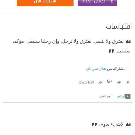
تحميل الكتاب
اشترك الآن
اقتباسات
نفترق ولا ننسى. نفترق ولا نرحل. وإن رحلنا سنبقى. مؤكد،
سنبقى.
مشاركة من
هلال شومان
29‏/1‏/2023
Link
Twitter
Facebook
أوافق
1
يوافقون
لاشيء يدوم.