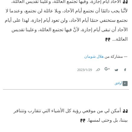
الآحاد أيام إجازة، وفيها تجتمع العائلة، وعلينا تقديس العائلة،
لأنَّنا يجب دائمًا أن نجتمع أيام الآحاد، وبلا عائلة لن نجتمع، وعندما لا
نجتمع ستختفي حتمًا أيام الآحاد، ولن تعود أيام إجازة، لهذا على أيام
الآحاد أن تبقى أيام إجازة، لأنَّ فيها تجتمع العائلة، وعلينا تقديس
العائلة...
مشاركة من
هلال شومان
29‏/1‏/2023
Link
Twitter
Facebook
أوافق
أمكن لي من موقعي رؤية كل الأشياء التي تتقارب وتتنافر
بيننا، بل وحتى لمسها.