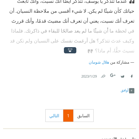
عندما تتذكر يا يوسف، تتذكر أيضًا أنك نسيت، وأنك تابعتَ
حياتك كأن شيئًا لم يكن. لا شيء أقسى من ملاحظة النسيان. أن
تعرف أنك نسيت، يعني أن تعرف أنك مضيتَ قدمًا، وأنك قررتَ
في لحظة ما أن شيئًا ما لم يعد صالحًا للبقاء في ذاكرتك. فلماذا
وكيف عدتَ تتذكر؟ هل أرغمتَ نفسك على النسيان ولم تكن قد
نسيتَ حقًّا، أم ماذا؟
مشاركة من
هلال شومان
29‏/1‏/2023
Link
Twitter
Facebook
أوافق
السابق
1
التالي
على رفوف الأبجديين