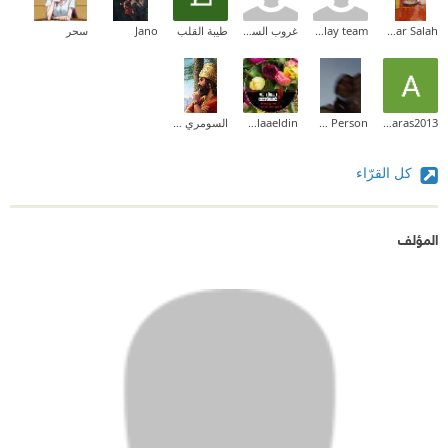
Hagar Salah
google play team
غروب السوالقة
طيبة القلب
Jano
سحر
Aras aras2013
Sendod Person
Hend Alaaeldin
السومري البصراوي
كل القرّاء
المؤلف